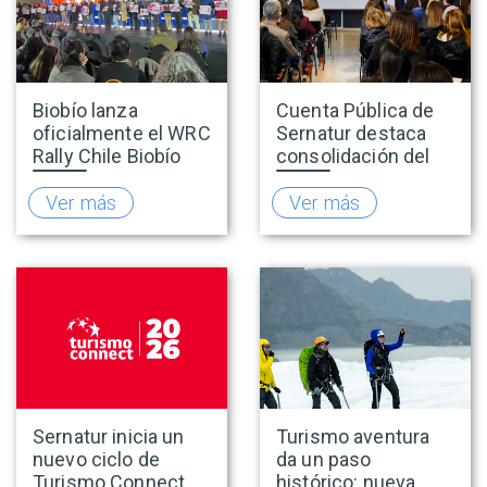
Biobío lanza
Cuenta Pública de
oficialmente el WRC
Sernatur destaca
Rally Chile Biobío
consolidación del
2026 con 141
turismo en 2025 y
empresas
presenta hoja de
Ver más
Ver más
adheridas al Sello
ruta para fortalecer
Rally
la competitividad
del sector
Sernatur inicia un
Turismo aventura
nuevo ciclo de
da un paso
Turismo Connect
histórico: nueva