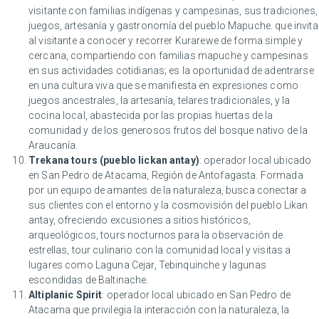
visitante con familias indígenas y campesinas, sus tradiciones,
juegos, artesanía y gastronomía del pueblo Mapuche. que invita
al visitante a conocer y recorrer Kurarewe de forma simple y
cercana, compartiendo con familias mapuche y campesinas
en sus actividades cotidianas; es la oportunidad de adentrarse
en una cultura viva que se manifiesta en expresiones como
juegos ancestrales, la artesanía, telares tradicionales, y la
cocina local, abastecida por las propias huertas de la
comunidad y de los generosos frutos del bosque nativo de la
Araucanía.
Trekana tours (pueblo lickan antay)
: operador local ubicado
en San Pedro de Atacama, Región de Antofagasta. Formada
por un equipo de amantes de la naturaleza, busca conectar a
sus clientes con el entorno y la cosmovisión del pueblo Likan
antay, ofreciendo excusiones a sitios históricos,
arqueológicos, tours nocturnos para la observación de
estrellas, tour culinario con la comunidad local y visitas a
lugares como Laguna Cejar, Tebinquinche y lagunas
escondidas de Baltinache.
Altiplanic Spirit
: operador local ubicado en San Pedro de
Atacama que privilegia la interacción con la naturaleza, la