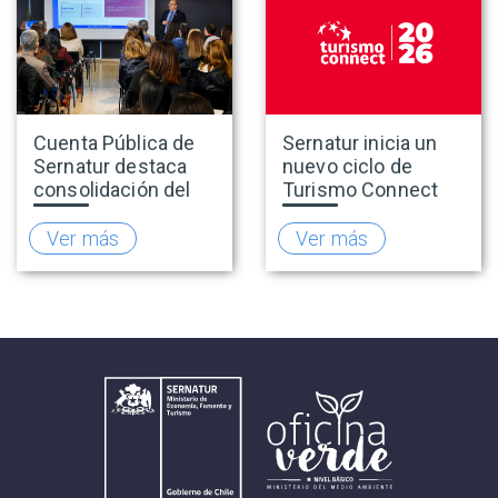
Cuenta Pública de
Sernatur inicia un
Sernatur destaca
nuevo ciclo de
consolidación del
Turismo Connect
turismo en 2025 y
para fortalecer la
presenta hoja de
inteligencia de
Ver más
Ver más
ruta para fortalecer
mercado de la
la competitividad
industria turística
del sector