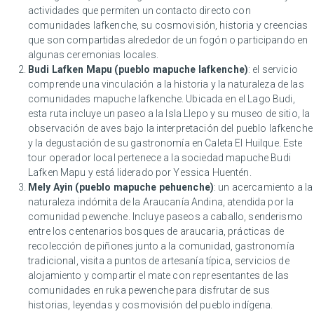
actividades que permiten un contacto directo con
comunidades lafkenche, su cosmovisión, historia y creencias
que son compartidas alrededor de un fogón o participando en
algunas ceremonias locales.
Budi Lafken Mapu (pueblo mapuche lafkenche)
: el servicio
comprende una vinculación a la historia y la naturaleza de las
comunidades mapuche lafkenche. Ubicada en el Lago Budi,
esta ruta incluye un paseo a la Isla Llepo y su museo de sitio, la
observación de aves bajo la interpretación del pueblo lafkenche
y la degustación de su gastronomía en Caleta El Huilque. Este
tour operador local pertenece a la sociedad mapuche Budi
Lafken Mapu y está liderado por Yessica Huentén.
Mely Ayin (pueblo mapuche pehuenche)
: un acercamiento a la
naturaleza indómita de la Araucanía Andina, atendida por la
comunidad pewenche. Incluye paseos a caballo, senderismo
entre los centenarios bosques de araucaria, prácticas de
recolección de piñones junto a la comunidad, gastronomía
tradicional, visita a puntos de artesanía típica, servicios de
alojamiento y compartir el mate con representantes de las
comunidades en ruka pewenche para disfrutar de sus
historias, leyendas y cosmovisión del pueblo indígena.