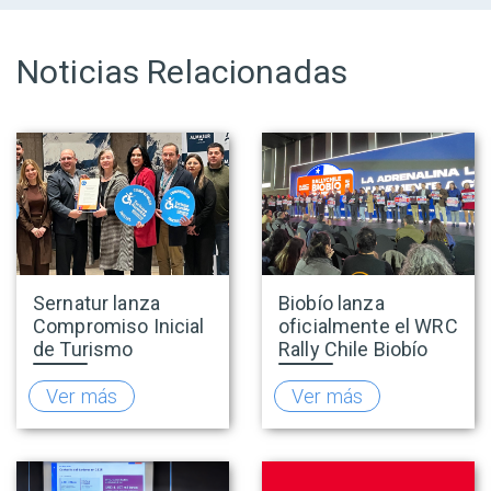
Noticias Relacionadas
Sernatur lanza
Biobío lanza
Compromiso Inicial
oficialmente el WRC
de Turismo
Rally Chile Biobío
Accesible para
2026 con 141
promover una
empresas
Ver más
Ver más
oferta turística más
adheridas al Sello
inclusiva
Rally