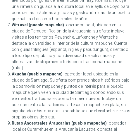
atendidos por guías de la etnia Likan Anntay. Además, incluye
una inmersión guiada a la cultura local en el ayllu de Coyo para
conocer las prácticas agrícolas y gastronómicas de un pueblo
que habita el desierto hace miles de años.
Witravel (pueblo mapuche)
: operador local, ubicado en la
ciudad de Temuco, Región de la Araucanía, su oferta incluye
visitas a los territorios Pewenche, Lafkenche y Wenteche,
destaca la diversidad al interior de la cultura mapuche. Cuenta
con guías trilingües (español, inglés y papudungún), orientado
a todo tipo de público y con diversidad de actividades y
alternativas de alojamiento turístico o tradicional mapuche
(ruka).
Akucha (pueblo mapuche)
: operador local ubicado en la
ciudad de Santiago. Su oferta comprende hitos históricos bajo
la cosmovisión mapuche y puntos de interés para el pueblo
mapuche que vive en la ciudad de Santiago conociendo sus
elementos tradicionales como también nuevos. Incluye un
acercamiento a la tradicional artesanía mapuche en plata, su
significado e historia con la posibilidad que el visitante cree sus
propias obras de plata.
Rutas Ancestrales Araucarias (pueblo mapuche)
: operador
local de Curarrehue en la Araucanía Lacustre, conecta al