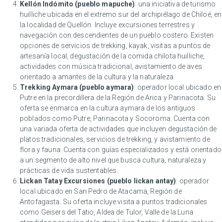
Kellón Indómito (pueblo mapuche)
: una iniciativa de turismo
huilliche ubicada en el extremo sur del archipiélago de Chiloé, en
la localidad de Quellón. Incluye excursiones terrestres y
navegación con descendientes de un pueblo costero. Existen
opciones de servicios de trekking, kayak, visitas a puntos de
artesanía local, degustación de la comida chilota huilliche,
actividades con música tradicional, avistamiento de aves
orientado a amantes de la cultura y la naturaleza.
Trekking Aymara (pueblo aymara)
: operador local ubicado en
Putre en la precordillera de la Región de Arica y Parinacota. Su
oferta se enmarca en la cultura aymara de los antiguos
poblados como Putre, Parinacota y Socoroma. Cuenta con
una variada oferta de actividades que incluyen degustación de
platos tradicionales, servicios de trekking, y avistamiento de
flora y fauna. Cuenta con guías especializados y está orientado
a un segmento de alto nivel que busca cultura, naturaleza y
prácticas de vida sustentables.
Lickan Tatay Excursiones (pueblo lickan antay)
: operador
local ubicado en San Pedro de Atacama, Región de
Antofagasta. Su oferta incluye visita a puntos tradicionales
como Geisers del Tatio, Aldea de Tulor, Valle de la Luna