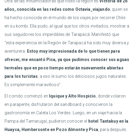
Otra de las influenciadoras que visitó la región es
Victoria de 26
años, conocida en las redes como Octavia_viajando
, quien se
ha hecho conocida en el mundo de los viajes por recorrer Chile
en su kombi. Ella pudo, al igual que los otros invitados, mostrar a
sus seguidores los imperdibles de Tarapacá. Manifestó que
“esta experiencia en la Región de Tarapacá ha sido muy diversa y
aventurera.
Estoy muy impresionada de lo que tienen para
ofrecer, me encantó Pica, ya que pudimos conocer sus aguas
termales que en poco tiempo estarán nuevamente abiertas
para los turistas
, a eso le sumo los deliciosos jugos naturales.
Es simplemente maravilloso”.
El corrido comenzó en
Iquique y Alto Hospicio
, donde volaron
en parapente, disfrutaron del sandboard y conocieron la
gastronomía en Caleta Los Verdes. Luego, en un viaje hacia la
Pampa del Tamarugal, pudieron conocer el
hotel Tantakuy en la
Huayca, Humbersonte en Pozo Almonte y Pica
, para después