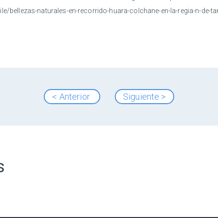
ile/bellezas-naturales-en-recorrido-huara-colchane-en-la-regia-n-de-t
< Anterior
Siguiente >
s