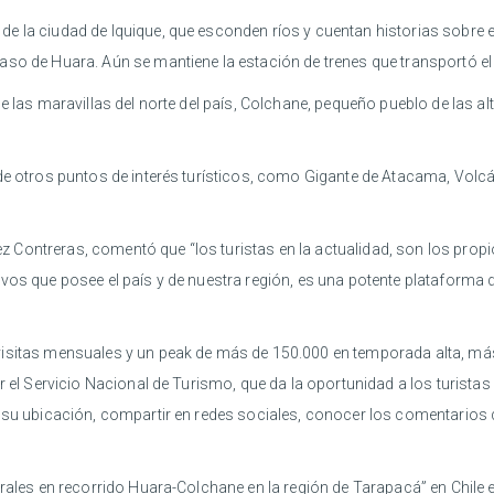
e la ciudad de Iquique, que esconden ríos y cuentan historias sobre e
so de Huara. Aún se mantiene la estación de trenes que transportó el o
de las maravillas del norte del país, Colchane, pequeño pueblo de las 
de otros puntos de interés turísticos, como Gigante de Atacama, Volcá
rez Contreras, comentó que “los turistas en la actualidad, son los prop
ivos que posee el país y de nuestra región, es una potente plataforma
visitas mensuales y un peak de más de 150.000 en temporada alta, má
 el Servicio Nacional de Turismo, que da la oportunidad a los turistas co
 su ubicación, compartir en redes sociales, conocer los comentarios qu
urales en recorrido Huara-Colchane en la región de Tarapacá” en Chile 