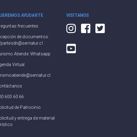
UEREMOS AYUDARTE
VISÍTANOS
reguntas frecuentes
ecepción de documentos:
fpartesdn@sernatur.cl
urismo Atiende: Whatsapp
genda Virtual
urismoatiende@sernatur.cl
ontáctanos
00 600 60 66
olicitud de Patrocinio
licitud y entrega de material
rístico