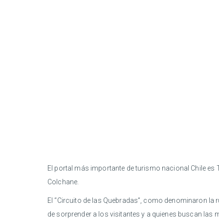
El portal más importante de turismo nacional Chile es T
Colchane.
El “Circuito de las Quebradas”, como denominaron la ru
de sorprender a los visitantes y a quienes buscan las 