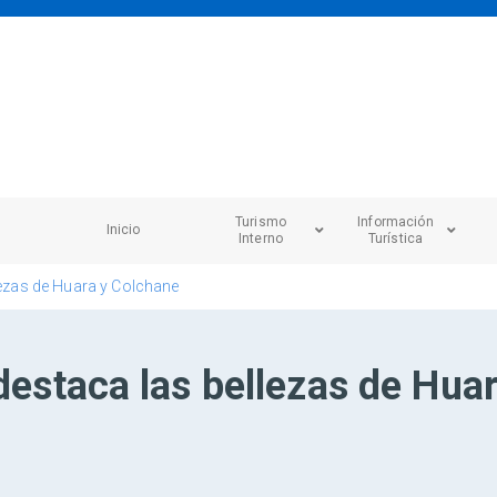
Turismo
Información
Inicio
Interno
Turística
llezas de Huara y Colchane
 destaca las bellezas de Hua