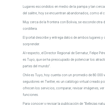
Lugares escondidos en medio de la pampa y tan cerca d
del salitre, hoy se encuentran abandonados, como el ca
Muy cerca de la frontera con Bolivia, se esconde otra 
cordillera.
El portal describe y entrega datos de ambos lugares y 
sorprender.
Al respecto, el Director Regional de Sernatur, Felipe Pé
es Tuyo, que se ha preocupado de potenciar los atract
partes del mundo”.
Chile es Tuyo, hoy cuenta con un promedio de 80.000 
seguidores en Twitter, es un catálogo virtual creado por
ofrecen los servicios, comparar, revisar imágenes, ver
funciones.
Para conocer y revisar la publicación de “Bellezas nat