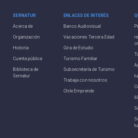
SERNATUR
ENLACES DE INTERÉS
Q
Acerca de
Banco Audiovisual
P
Organización
Vacaciones Tercera Edad
r
o
Historia
Gira de Estudio
T
Cuenta pública
Turismo Familiar
A
Biblioteca de
Subsecretaría de Turismo
Sernatur
t
Trabaja con nosotros
C
Chile Emprende
6
S
So
tu