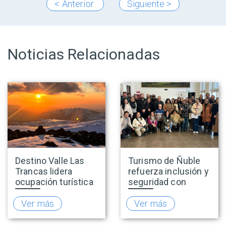
< Anterior
Siguiente >
Noticias Relacionadas
Destino Valle Las
Turismo de Ñuble
Trancas lidera
refuerza inclusión y
ocupación turística
seguridad con
nacional durante
capacitaciones en
vacaciones de
accesibilidad y
Ver más
Ver más
invierno y proyecta
prevención de la
una positiva
explotación sexual