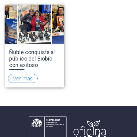
temporada
infantil en viajes y
turismo
Ñuble conquista al
público del Biobío
con exitoso
lanzamiento de la
temporada de
Ver más
invierno 2026