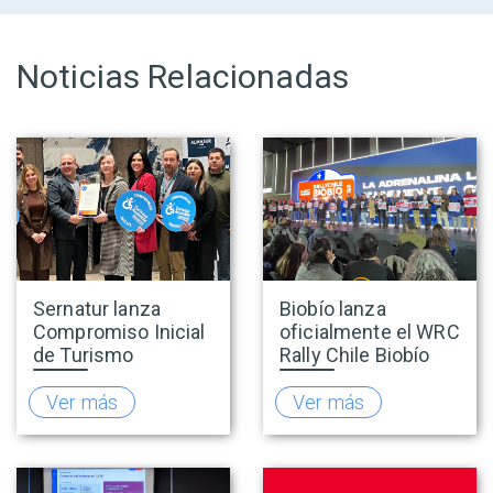
Noticias Relacionadas
Sernatur lanza
Biobío lanza
Compromiso Inicial
oficialmente el WRC
de Turismo
Rally Chile Biobío
Accesible para
2026 con 141
promover una
empresas
Ver más
Ver más
oferta turística más
adheridas al Sello
inclusiva
Rally