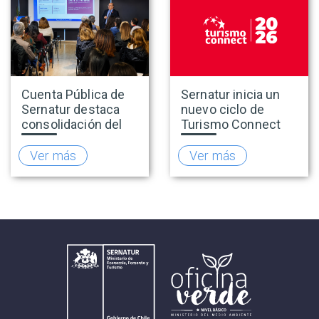
Cuenta Pública de
Sernatur inicia un
Sernatur destaca
nuevo ciclo de
consolidación del
Turismo Connect
turismo en 2025 y
para fortalecer la
presenta hoja de
inteligencia de
Ver más
Ver más
ruta para fortalecer
mercado de la
la competitividad
industria turística
del sector