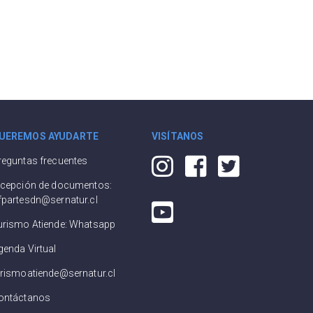
UEREMOS AYUDARTE
VISÍTANOS
reguntas frecuentes
ecepción de documentos:
fpartesdn@sernatur.cl
urismo Atiende: Whatsapp
genda Virtual
urismoatiende@sernatur.cl
ontáctanos