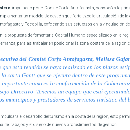
stero
, impulsado por el Comité Corfo Antofagasta, convocó a la prim
plementar un modelo de gestión que fortalezca la articulación de la ca
Antofagasta y Tocopilla, enfocando sus esfuerzos en la vinculación de 
la propuesta de fomentar el Capital Humano especializado en la región
ernanza, para así trabajar en posicionar la zona costera de la región 
jecutiva del Comité Corfo Antofagasta, Melissa Gajar
que esta reunión se haya realizado en los plazos esti
la carta Gantt que se ejecuta dentro de este programa 
o importante como es la conformación de la Gobernanz
sejo Directivo. Tenemos un equipo que está ejecutando
os municipios y prestadores de servicios turístico del 
mpulsará el desarrollo del turismo en la costa de la región, esto per
a de trabajos y el diseño de nuevos procedimientos de gestión.