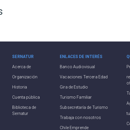
s
SERNATUR
ENLACES DE INTERÉS
Q
Acerca de
Banco Audiovisual
P
Organización
Vacaciones Tercera Edad
r
o
Historia
Gira de Estudio
T
Cuenta pública
Turismo Familiar
A
Biblioteca de
Subsecretaría de Turismo
Sernatur
t
Trabaja con nosotros
C
Chile Emprende