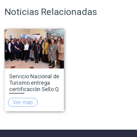
Noticias Relacionadas
Servicio Nacional de
Turismo entrega
certificación Sello Q
a Antay Casino
Hotel de Copiapó
Ver más