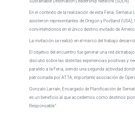
Sustainable Destination Leadership Network (SDLN)
En el contexto de la realización de esta Feria, Sernatur
asistieron representantes de Oregon y Portland (USA),
convirtiéndonos en el único destino invitado de Améric
La invitación se realizó en el marco del trabajo desarr
El objetivo del encuentro fue generar una red de traba
discutió sobre las distintas experiencias positivas y 
paralelo a la Feria, siendo una segunda actividad donde
patrocinada por ATTA, importante asociación de Oper
Gonzalo Larraín, Encargado de Planificación de Sernat
es un beneficio al que accedemos como destinos pione
Responsable”.