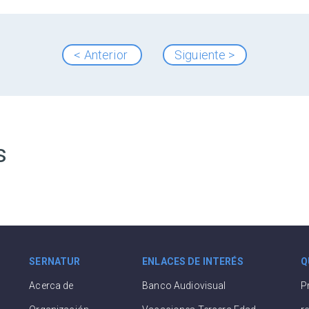
< Anterior
Siguiente >
s
SERNATUR
ENLACES DE INTERÉS
Q
Acerca de
Banco Audiovisual
P