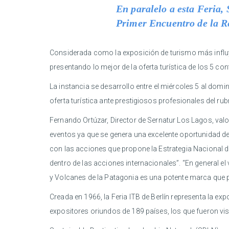
En paralelo a esta Feria,
Primer Encuentro de la R
Considerada como la exposición de turismo más influye
presentando lo mejor de la oferta turística de los 5 con
La instancia se desarrollo entre el miércoles 5 al dom
oferta turística ante prestigiosos profesionales del rub
Fernando Ortúzar, Director de Sernatur Los Lagos, valo
eventos ya que se genera una excelente oportunidad de 
con las acciones que propone la Estrategia Nacional d
dentro de las acciones internacionales”. “En general el
y Volcanes de la Patagonia es una potente marca que
Creada en 1966, la Feria ITB de Berlín representa la e
expositores oriundos de 189 países, los que fueron vi