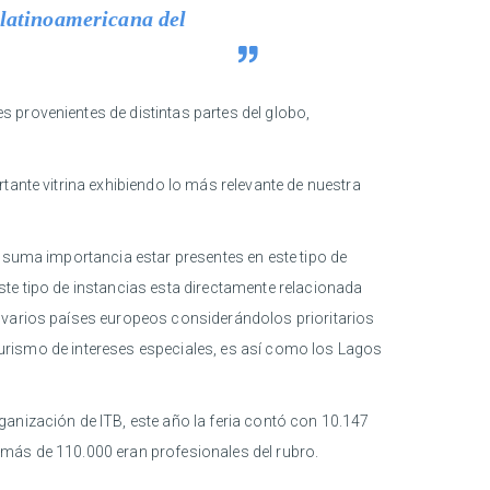
 latinoamericana del
 provenientes de distintas partes del globo,
tante vitrina exhibiendo lo más relevante de nuestra
e suma importancia estar presentes en este tipo de
ste tipo de instancias esta directamente relacionada
n varios países europeos considerándolos prioritarios
l turismo de intereses especiales, es así como los Lagos
anización de ITB, este año la feria contó con 10.147
 más de 110.000 eran profesionales del rubro.