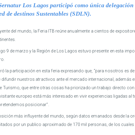
 Sernatur Los Lagos participó como única delegación
ed de destinos Sustentables (SDLN).
nte del mundo, la Feria ITB reúne anualmente a cientos de expositores
tinentes.
ingo 9 de marzo y la Región de Los Lagos estuvo presente en esta impor
ro.
ró la participación en esta feria expresando que, “para nosotros es d
difundir nuestros atractivos ante el mercado internacional, además e
e Turismo, que entre otras cosas ha priorizado un trabajo directo co
 visitante europeo está más interesado en vivir experiencias ligadas a
 pretendemos posicionar”.
xposición más influyente del mundo, según datos emanados desde la org
sitados por un publico aproximado de 170 mil personas, de los cuales