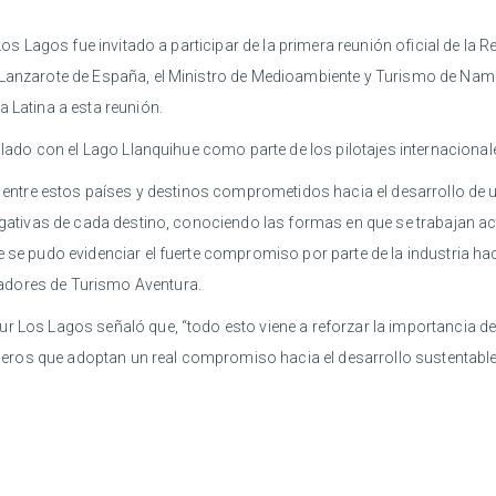
 Los Lagos fue invitado a participar de la primera reunión oficial de la 
 Lanzarote de España, el Ministro de Medioambiente y Turismo de Nam
a Latina a esta reunión.
ollado con el Lago Llanquihue como parte de los pilotajes internacional
jo entre estos países y destinos comprometidos hacia el desarrollo d
negativas de cada destino, conociendo las formas en que se trabajan a
 se pudo evidenciar el fuerte compromiso por parte de la industria hac
adores de Turismo Aventura.
ur Los Lagos señaló que, “todo esto viene a reforzar la importancia 
ros que adoptan un real compromiso hacia el desarrollo sustentable