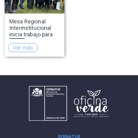
Mesa Regional
Interinstitucional
inicia trabajo para
fortalecer el
turismo rural en
Ver más
O’Higgins
SERNATUR