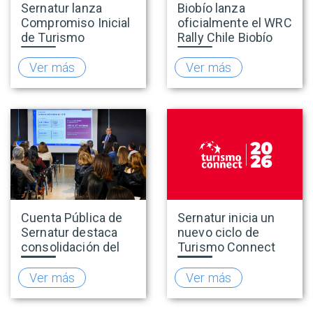
Sernatur lanza
Biobío lanza
Compromiso Inicial
oficialmente el WRC
de Turismo
Rally Chile Biobío
Accesible para
2026 con 141
promover una
empresas
Ver más
Ver más
oferta turística más
adheridas al Sello
inclusiva
Rally
Cuenta Pública de
Sernatur inicia un
Sernatur destaca
nuevo ciclo de
consolidación del
Turismo Connect
turismo en 2025 y
para fortalecer la
presenta hoja de
inteligencia de
Ver más
Ver más
ruta para fortalecer
mercado de la
la competitividad
industria turística