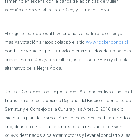
femenino en escena con la banda de las chicas de Mulier,
además de los solistas Jorge Raby y Fernanda Leiva.
El exigente público local tuvo una activa participación, cuya
masiva votación a ratos colapsó el sitio
www.rockenconce.cl
,
donde por votación popular seleccionaron a dos de las bandas
presentes en el
lineup
, los chillanejos de Oso de Hielo y el rock
alternativo de la Negra Ácida.
Rock en Conce es posible por tercer año consecutivo gracias al
financiamiento del Gobierno Regional del Biobío en conjunto con
Sernatur y el Consejo de la Cultura y las Artes. El 2016 se dio
inicio a un plan de promoción de bandas locales durante todo el
año, difusión de la ruta de la música y la realización de
side
shows
, destinados a calentar motores y llevar el concierto a las