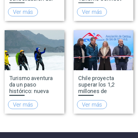
turismo en 2025 y
para fortalecer la
presenta hoja de
inteligencia de
Ver más
Ver más
ruta para fortalecer
mercado de la
la competitividad
industria turística
del sector
Turismo aventura
Chile proyecta
da un paso
superar los 1,2
histórico: nueva
millones de
normativa incorpora
visitantes y
el salto bungee y
consolidarse como
Ver más
Ver más
refuerza
la capital del
estándares de
turismo de nieve del
seguridad
hemisferio sur