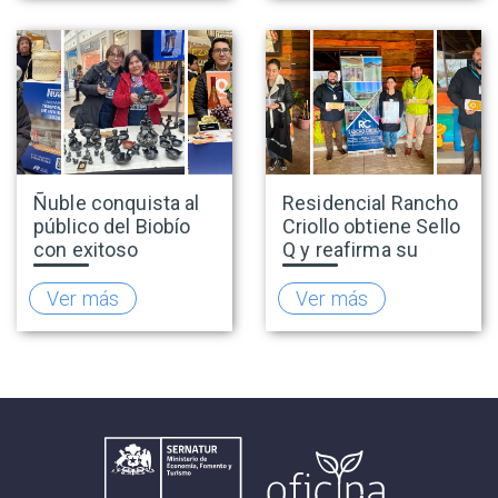
una positiva
explotación sexual
temporada
infantil en viajes y
turismo
Ñuble conquista al
Residencial Rancho
público del Biobío
Criollo obtiene Sello
con exitoso
Q y reafirma su
lanzamiento de la
compromiso con la
temporada de
calidad turística
Ver más
Ver más
invierno 2026