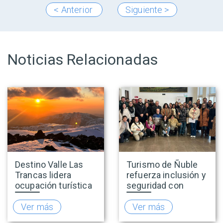
< Anterior
Siguiente >
Noticias Relacionadas
Destino Valle Las
Turismo de Ñuble
Trancas lidera
refuerza inclusión y
ocupación turística
seguridad con
nacional durante
capacitaciones en
vacaciones de
accesibilidad y
Ver más
Ver más
invierno y proyecta
prevención de la