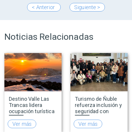
< Anterior
Siguiente >
Noticias Relacionadas
Destino Valle Las
Turismo de Ñuble
Trancas lidera
refuerza inclusión y
ocupación turística
seguridad con
nacional durante
capacitaciones en
vacaciones de
accesibilidad y
Ver más
Ver más
invierno y proyecta
prevención de la