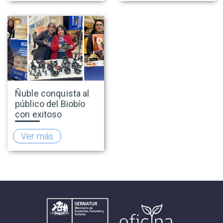
una positiva
explotación sexual
temporada
infantil en viajes y
turismo
Ñuble conquista al
público del Biobío
con exitoso
lanzamiento de la
temporada de
Ver más
invierno 2026