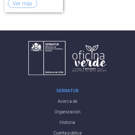
Hotel de Copiapó
Ver más
SERNATUR
Acerca de
Organización
Historia
Cuenta pública