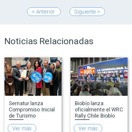
< Anterior
Siguiente >
Noticias Relacionadas
Sernatur lanza
Biobío lanza
Compromiso Inicial
oficialmente el WRC
de Turismo
Rally Chile Biobío
Accesible para
2026 con 141
promover una
empresas
Ver más
Ver más