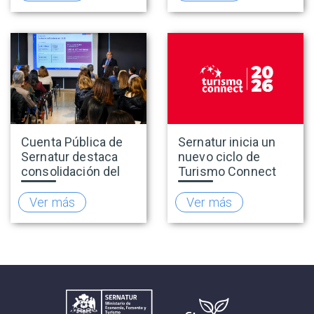
oferta turística más
adheridas al Sello
inclusiva
Rally
Cuenta Pública de
Sernatur inicia un
Sernatur destaca
nuevo ciclo de
consolidación del
Turismo Connect
turismo en 2025 y
para fortalecer la
presenta hoja de
inteligencia de
Ver más
Ver más
ruta para fortalecer
mercado de la
la competitividad
industria turística
del sector