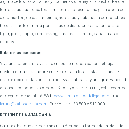
alguno de los restaurantes y cocinerías que hay en el sector. Pero en
torno a sus cuatro saltos, también se concentra una gran oferta de
alojamientos, desde campings, hosterías y cabañas a confortables
hoteles, que te darán la posibilidad de disfrutar más a fondo este
lugar, por ejemplo, con trekking, paseos en lancha, cabalgatas o
canopy.
Ruta de las cascadas
Vive una fascinante aventura en los hermosos saltos del Laja
mediante una ruta que pretende mostrar a los turistas un paisaje
desconocido de la zona, con riquezas naturales y una gran variedad
de espacios poco explorados. Si lo tuyo es el trekking, este recorrido
de seguro te encantará. Web:
www.laruta.saltosdellaja.com
. Email:
laruta@saltosdellaja.com
. Precio: entre $3.500 y $10.000.
REGIÓN DE LA ARAUCANÍA
Cultura e historia se mezclan en La Araucanía formando la identidad