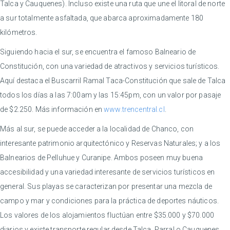
Talca y Cauquenes). Incluso existe una ruta que une el litoral de norte
a sur totalmente asfaltada, que abarca aproximadamente 180
kilómetros.
Siguiendo hacia el sur, se encuentra el famoso Balneario de
Constitución, con una variedad de atractivos y servicios turísticos.
Aquí destaca el Buscarril Ramal Taca-Constitución que sale de Talca
todos los días a las 7:00am y las 15:45pm, con un valor por pasaje
de $2.250. Más información en
www.trencentral.cl
.
Más al sur, se puede acceder a la localidad de Chanco, con
interesante patrimonio arquitectónico y Reservas Naturales; y a los
Balnearios de Pelluhue y Curanipe. Ambos poseen muy buena
accesibilidad y una variedad interesante de servicios turísticos en
general. Sus playas se caracterizan por presentar una mezcla de
campo y mar y condiciones para la práctica de deportes náuticos.
Los valores de los alojamientos fluctúan entre $35.000 y $70.000
diarios y existe transporte regular desde Talca, Parral o Cauquenes