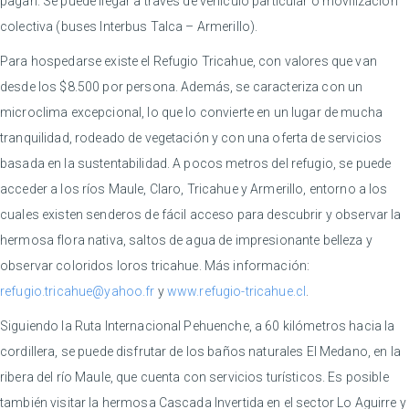
pagan. Se puede llegar a través de vehículo particular o movilización
colectiva (buses Interbus Talca – Armerillo).
Para hospedarse existe el Refugio Tricahue, con valores que van
desde los $8.500 por persona. Además, se caracteriza con un
microclima excepcional, lo que lo convierte en un lugar de mucha
tranquilidad, rodeado de vegetación y con una oferta de servicios
basada en la sustentabilidad. A pocos metros del refugio, se puede
acceder a los ríos Maule, Claro, Tricahue y Armerillo, entorno a los
cuales existen senderos de fácil acceso para descubrir y observar la
hermosa flora nativa, saltos de agua de impresionante belleza y
observar coloridos loros tricahue. Más información:
refugio.tricahue@yahoo.fr
y
www.refugio-tricahue.cl
.
Siguiendo la Ruta Internacional Pehuenche, a 60 kilómetros hacia la
cordillera, se puede disfrutar de los baños naturales El Medano, en la
ribera del río Maule, que cuenta con servicios turísticos. Es posible
también visitar la hermosa Cascada Invertida en el sector Lo Aguirre y