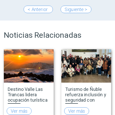
< Anterior
Siguiente >
Noticias Relacionadas
Destino Valle Las
Turismo de Ñuble
Trancas lidera
refuerza inclusión y
ocupación turística
seguridad con
nacional durante
capacitaciones en
vacaciones de
accesibilidad y
Ver más
Ver más