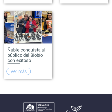
invierno y proyecta
prevención de la
una positiva
explotación sexual
temporada
infantil en viajes y
turismo
Ñuble conquista al
público del Biobío
con exitoso
lanzamiento de la
temporada de
Ver más
invierno 2026