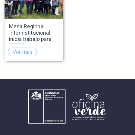
Mesa Regional
Interinstitucional
inicia trabajo para
fortalecer el
turismo rural en
Ver más
O’Higgins