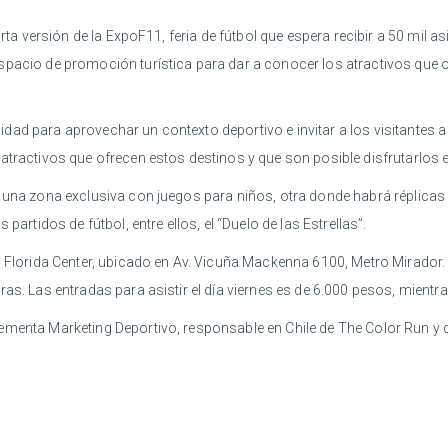
rta versión de la ExpoF11, feria de fútbol que espera recibir a 50 mil as
espacio de promoción turística para dar a conocer los atractivos que
ad para aprovechar un contexto deportivo e invitar a los visitantes a n
atractivos que ofrecen estos destinos y que son posible disfrutarlos e
a una zona exclusiva con juegos para niños, otra donde habrá réplicas
partidos de fútbol, entre ellos, el “Duelo de las Estrellas”.
 Florida Center, ubicado en Av. Vicuña Mackenna 6100, Metro Mirador. E
ras. Las entradas para asistir el día viernes es de 6.000 pesos, mient
lementa Marketing Deportivo, responsable en Chile de The Color Run y