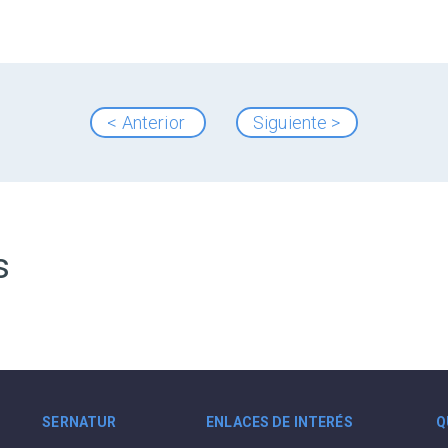
< Anterior
Siguiente >
s
SERNATUR
ENLACES DE INTERÉS
Q