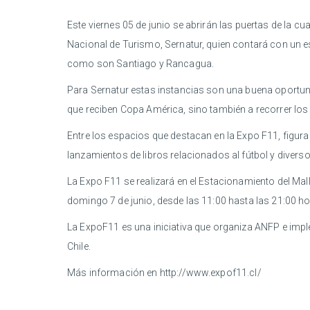
Este viernes 05 de junio se abrirán las puertas de la cua
Nacional de Turismo, Sernatur, quien contará con un 
como son Santiago y Rancagua.
Para Sernatur estas instancias son una buena oportunid
que reciben Copa América, sino también a recorrer los 
Entre los espacios que destacan en la Expo F11, figur
lanzamientos de libros relacionados al fútbol y diversos 
La Expo F11 se realizará en el Estacionamiento del Mall
domingo 7 de junio, desde las 11:00 hasta las 21:00 ho
La ExpoF11 es una iniciativa que organiza ANFP e imp
Chile.
Más información en http://www.expof11.cl/