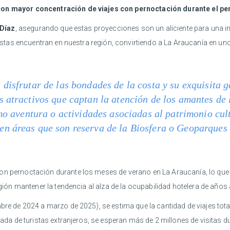
con mayor concentración de viajes con pernoctación durante el per
 Díaz
, asegurando que estas proyecciones son un aliciente para una i
uristas encuentran en nuestra región, convirtiendo a La Araucanía en u
disfrutar de las bondades de la costa y su exquisita 
 atractivos que captan la atención de los amantes de l
smo aventura o actividades asociadas al patrimonio cul
n áreas que son reserva de la Biosfera o Geoparques 
con pernoctación durante los meses de verano en La Araucanía, lo qu
región mantener la tendencia al alza de la ocupabilidad hotelera de años 
mbre de 2024 a marzo de 2025), se estima que la cantidad de viajes tot
legada de turistas extranjeros, se esperan más de 2 millones de visitas