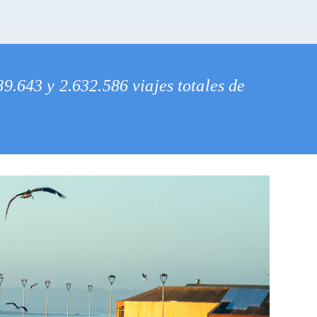
9.643 y 2.632.586 viajes totales de