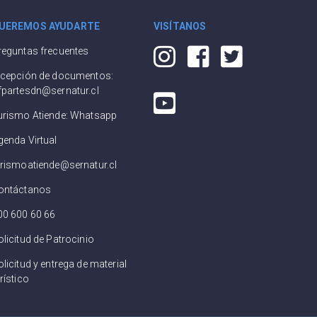
UEREMOS AYUDARTE
VISÍTANOS
reguntas frecuentes
ecepción de documentos:
fpartesdn@sernatur.cl
urismo Atiende: Whatsapp
genda Virtual
urismoatiende@sernatur.cl
ontáctanos
00 600 60 66
olicitud de Patrocinio
licitud y entrega de material
rístico