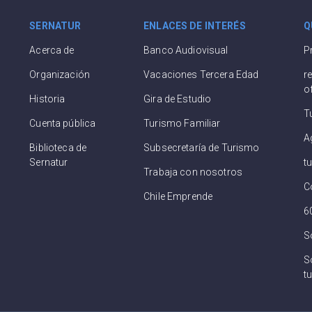
SERNATUR
ENLACES DE INTERÉS
Q
Acerca de
Banco Audiovisual
P
Organización
Vacaciones Tercera Edad
r
o
Historia
Gira de Estudio
T
Cuenta pública
Turismo Familiar
A
Biblioteca de
Subsecretaría de Turismo
Sernatur
t
Trabaja con nosotros
C
Chile Emprende
6
S
So
tu