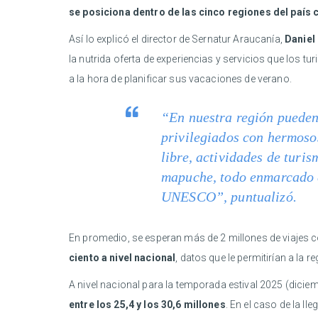
se posiciona dentro de las cinco regiones del país 
Así lo explicó el director de Sernatur Araucanía,
Daniel
la nutrida oferta de experiencias y servicios que los t
a la hora de planificar sus vacaciones de verano.
“En nuestra región pueden 
privilegiados con hermosos
libre, actividades de turi
mapuche, todo enmarcado e
UNESCO”, puntualizó.
En promedio, se esperan más de 2 millones de viajes 
ciento a nivel nacional
, datos que le permitirían a la 
A nivel nacional para la temporada estival 2025 (dicie
entre los 25,4 y los 30,6 millones
. En el caso de la l