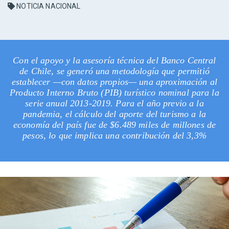
NOTICIA NACIONAL
Con el apoyo y la asesoría técnica del Banco Central
de Chile, se generó una metodología que permitió
establecer —con datos propios— una aproximación al
Producto Interno Bruto (PIB) turístico nominal para la
serie anual 2013-2019. Para el año previo a la
pandemia, el cálculo del aporte del turismo a la
economía del país fue de $6.489 miles de millones de
pesos, lo que implica una contribución del 3,3%