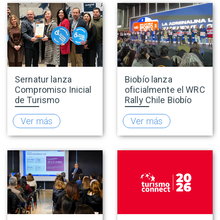
Sernatur lanza
Biobío lanza
Compromiso Inicial
oficialmente el WRC
de Turismo
Rally Chile Biobío
Accesible para
2026 con 141
promover una
empresas
Ver más
Ver más
oferta turística más
adheridas al Sello
inclusiva
Rally