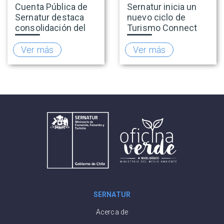
Cuenta Pública de
Sernatur inicia un
Sernatur destaca
nuevo ciclo de
consolidación del
Turismo Connect
turismo en 2025 y
para fortalecer la
presenta hoja de
inteligencia de
Ver más
Ver más
ruta para fortalecer
mercado de la
la competitividad
industria turística
del sector
SERNATUR
Acerca de