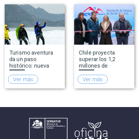
del sector
Turismo aventura
Chile proyecta
da un paso
superar los 1,2
histórico: nueva
millones de
normativa incorpora
visitantes y
el salto bungee y
consolidarse como
Ver más
Ver más
refuerza
la capital del
estándares de
turismo de nieve del
seguridad
hemisferio sur