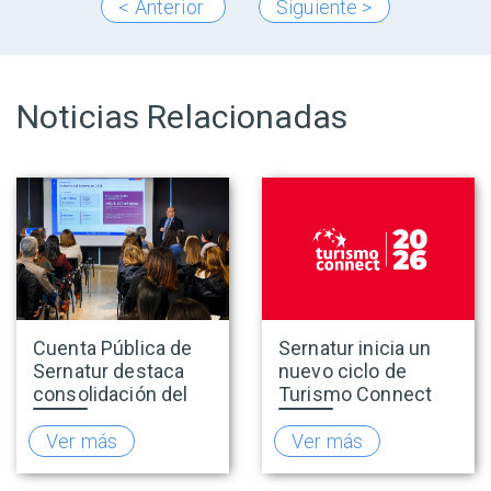
< Anterior
Siguiente >
Noticias Relacionadas
Cuenta Pública de
Sernatur inicia un
Sernatur destaca
nuevo ciclo de
consolidación del
Turismo Connect
turismo en 2025 y
para fortalecer la
presenta hoja de
inteligencia de
Ver más
Ver más
ruta para fortalecer
mercado de la
la competitividad
industria turística