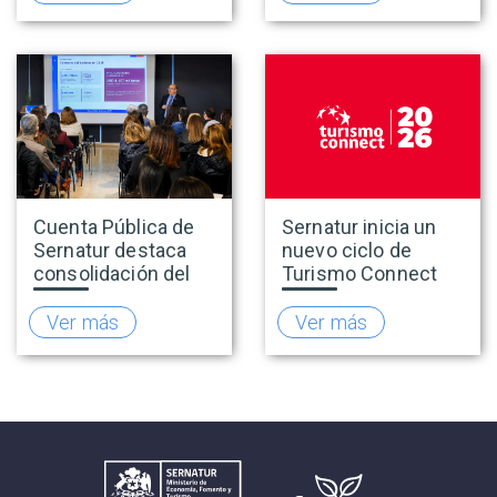
oferta turística más
adheridas al Sello
inclusiva
Rally
Cuenta Pública de
Sernatur inicia un
Sernatur destaca
nuevo ciclo de
consolidación del
Turismo Connect
turismo en 2025 y
para fortalecer la
presenta hoja de
inteligencia de
Ver más
Ver más
ruta para fortalecer
mercado de la
la competitividad
industria turística
del sector