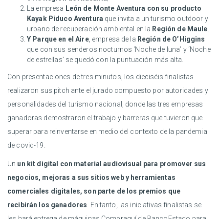
La empresa
León de Monte Aventura con su producto
Kayak Piduco
Aventura
que invita a un turismo outdoor y
urbano de recuperación ambiental en la
Región de Maule
.
Y Parque en el Aire
, empresa de la
Región de O’Higgins
que con sus senderos nocturnos ‘Noche de luna’ y ‘Noche
de estrellas’ se quedó con la puntuación más alta.
Con presentaciones de tres minutos, los dieciséis finalistas
realizaron sus pitch ante el jurado compuesto por autoridades y
personalidades del turismo nacional, donde las tres empresas
ganadoras demostraron el trabajo y barreras que tuvieron que
superar para reinventarse en medio del contexto de la pandemia
de covid-19.
Un
un kit digital con material audiovisual para promover sus
negocios, mejoras a sus sitios web y herramientas
comerciales digitales, son parte de los premios que
recibirán los ganadores
. En tanto, las iniciativas finalistas se
les hará entrega de máquinas Compraquí de BancoEstado para