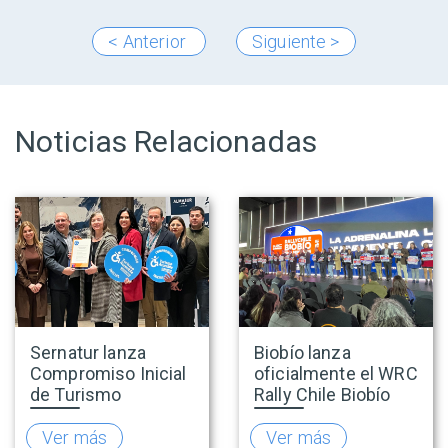
< Anterior
Siguiente >
Noticias Relacionadas
Sernatur lanza
Biobío lanza
Compromiso Inicial
oficialmente el WRC
de Turismo
Rally Chile Biobío
Accesible para
2026 con 141
promover una
empresas
Ver más
Ver más