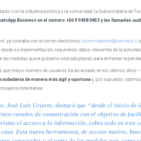
tacto con la industria turística y la comunidad, la Subsecretaría de T
atsApp Business en el número
+56 9 9458 0453
y las llamadas
out
bril, ya contaba con el correo electrónico
turismoatiende@sernatur.cl
y
desde su implementación, requiriendo datos relevantes de la actividad
e las medidas que el gobierno está adoptando para enfrentar la pande
es que mayor número de usuarios ha alcanzado en los últimos años —e
 ciudadanía de manera más ágil y oportuna
y, por supuesto, optimiz
ensajería instantánea.
o, José Luis Uriarte, destacó que “desde el inicio de l
ntos canales de comunicación con el objetivo de facil
rismo el acceso a la información, sobre todo en este 
e casa. Esta nueva herramienta, de acceso masivo, bus
rnos conectados y al tanto de las medidas que, como s