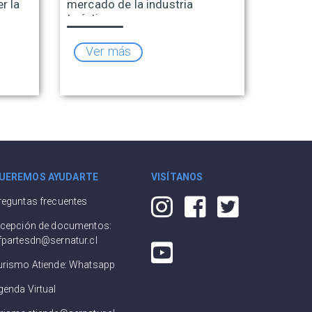
r la
mercado de la industria
turística
Ver más
UEREMOS AYUDARTE
VISÍTANOS
reguntas frecuentes
ecepción de documentos:
fpartesdn@sernatur.cl
urismo Atiende: Whatsapp
genda Virtual