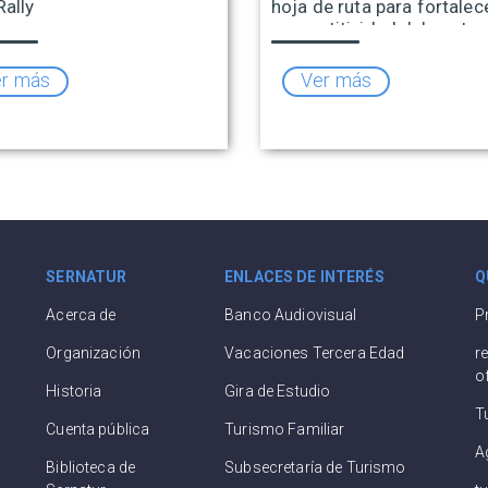
Rally
hoja de ruta para fortalece
competitividad del sector
r más
Ver más
SERNATUR
ENLACES DE INTERÉS
Q
Acerca de
Banco Audiovisual
P
Organización
Vacaciones Tercera Edad
r
o
Historia
Gira de Estudio
T
Cuenta pública
Turismo Familiar
A
Biblioteca de
Subsecretaría de Turismo