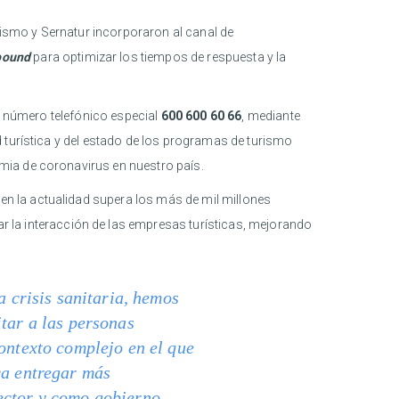
urismo y Sernatur incorporaron al canal de
bound
para optimizar los tiempos de respuesta y la
 número telefónico especial
600 600 60 66
, mediante
 turística y del estado de los programas de turismo
mia de coronavirus en nuestro país.
n la actualidad supera los más de mil millones
ar la interacción de las empresas turísticas, mejorando
a crisis sanitaria, hemos
itar a las personas
contexto complejo en el que
ca entregar más
ector y como gobierno,