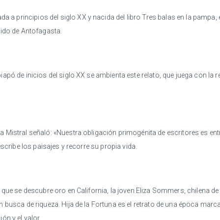
a a principios del siglo XX y nacida del libro Tres balas en la pampa, e
dido de Antofagasta.
iapó de inicios del siglo XX se ambienta este relato, que juega con la 
 Mistral señaló: «Nuestra obligación primogénita de escritores es entr
scribe los paisajes y recorre su propia vida.
que se descubre oro en California, la joven Eliza Sommers, chilena de
busca de riqueza. Hija de la Fortuna es el retrato de una época marcada
ón y el valor.