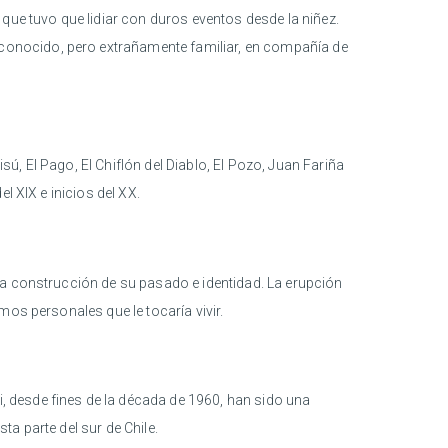
 que tuvo que lidiar con duros eventos desde la niñez.
conocido, pero extrañamente familiar, en compañía de
, El Pago, El Chiflón del Diablo, El Pozo, Juan Fariña
l XIX e inicios del XX.
 la construcción de su pasado e identidad. La erupción
os personales que le tocaría vivir.
 desde fines de la década de 1960, han sido una
ta parte del sur de Chile.