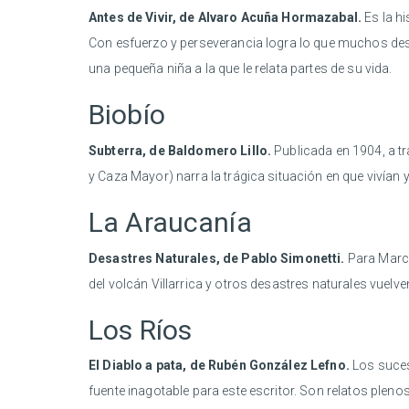
Antes de Vivir, de Alvaro Acuña Hormazabal.
Es la hi
Con esfuerzo y perseverancia logra lo que muchos de
una pequeña niña a la que le relata partes de su vida.
Biobío
Subterra, de Baldomero Lillo.
Publicada en 1904, a tr
y Caza Mayor) narra la trágica situación en que vivían 
La Araucanía
Desastres Naturales, de Pablo Simonetti.
Para Marco
del volcán Villarrica y otros desastres naturales vuel
Los Ríos
El Diablo a pata, de Rubén González Lefno.
Los suces
fuente inagotable para este escritor. Son relatos plenos 