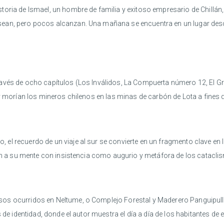
storia de Ismael, un hombre de familia y exitoso empresario de Chillán,
sean, pero pocos alcanzan. Una mañana se encuentra en un lugar des
avés de ocho capítulos (Los Inválidos, La Compuerta número 12, El Grisú
y morían los mineros chilenos en las minas de carbón de Lota a fines de
, el recuerdo de un viaje al sur se convierte en un fragmento clave en
ven a su mente con insistencia como augurio y metáfora de los cataclism
os ocurridos en Neltume, o Complejo Forestal y Maderero Panguipulli,
de identidad, donde el autor muestra el día a día de los habitantes de es