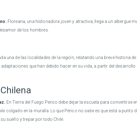
ano.
Floreana, una historiadora joven y atractiva, llega a un albergue mu
l desamor de los hombres.
da una de las localidades de la región, relatando una breve historia 
 adaptaciones que han debido hacer en su vida, a partir del desarrollo
 Chilena
az.
En Tierra del Fuego Perico debe dejar la escuela para convertirse en
le colgado en la muralla. Lo que Perico no sabe es que está a punto 
su sueño y trepar por todo Chile.