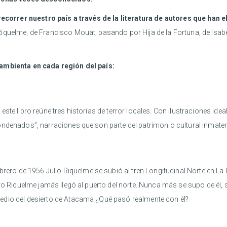
 recorrer nuestro país a través de la literatura de autores que han 
quelme, de Francisco Mouat; pasando por Hija de la Fortuna, de Isabel
 ambienta en cada región del país:
este libro reúne tres historias de terror locales. Con ilustraciones ide
denados”, narraciones que son parte del patrimonio cultural inmaterial
brero de 1956 Julio Riquelme se subió al tren Longitudinal Norte en La 
ro Riquelme jamás llegó al puerto del norte. Nunca más se supo de él, s
edio del desierto de Atacama ¿Qué pasó realmente con él?