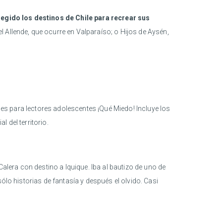
elegido los destinos de Chile para recrear sus
 Allende, que ocurre en Valparaíso; o Hijos de Aysén,
ales para lectores adolescentes ¡Qué Miedo! Incluye los
 del territorio.
Calera con destino a Iquique. Iba al bautizo de uno de
ólo historias de fantasía y después el olvido. Casi