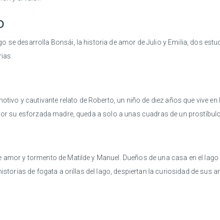
go
o se desarrolla Bonsái, la historia de amor de Julio y Emilia, dos estud
rias.
tivo y cautivante relato de Roberto, un niño de diez años que vive e
 por su esforzada madre, queda a solo a unas cuadras de un prostíbulo
e amor y tormento de Matilde y Manuel. Dueños de una casa en el lago 
historias de fogata a orillas del lago, despiertan la curiosidad de su