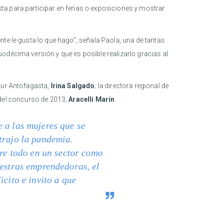
ta para participar en ferias o exposiciones y mostrar
te le gusta lo que hago”, señala Paola, una de tantas
odécima versión y que es posible realizarlo gracias al
atur Antofagasta,
Irina Salgado
; la directora regional de
 del concurso de 2013,
Aracelli Marín
.
 a las mujeres que se
trajo la pandemia.
bre todo en un sector como
uestras emprendedoras, el
icito e invito a que