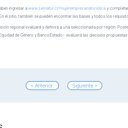
deben ingresar a
www.sernatur.cl/mujerempresariaturistica
y completar
 En el sitio, también se pueden encontrar las bases y todos los requisi
sión regional evaluará y definirá a una seleccionada por región. Pos
 la Equidad de Género y BancoEstado– evaluará las dieciséis propuestas 
< Anterior
Siguiente >
s