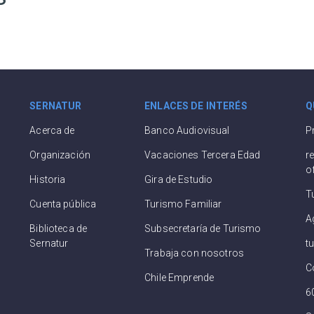
SERNATUR
ENLACES DE INTERÉS
Q
Acerca de
Banco Audiovisual
P
Organización
Vacaciones Tercera Edad
r
o
Historia
Gira de Estudio
T
Cuenta pública
Turismo Familiar
A
Biblioteca de
Subsecretaría de Turismo
Sernatur
t
Trabaja con nosotros
C
Chile Emprende
6