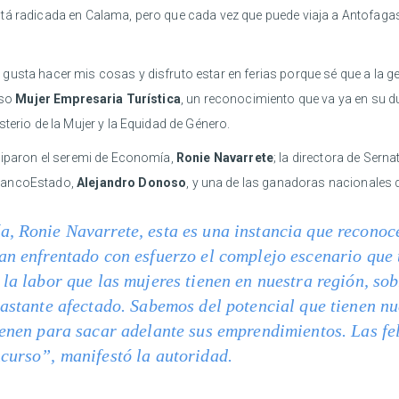
está radicada en Calama, pero que cada vez que puede viaja a Antofagas
usta hacer mis cosas y disfruto estar en ferias porque sé que a la gen
rso
Mujer Empresaria Turística
, un reconocimiento que va ya en su du
terio de la Mujer y la Equidad de Género.
iciparon el seremi de Economía,
Ronie Navarrete
; la directora de Sern
e BancoEstado,
Alejandro Donoso
, y una de las ganadoras nacionales
, Ronie Navarrete, esta es una instancia que reconoce
an enfrentado con esfuerzo el complejo escenario que 
 la labor que las mujeres tienen en nuestra región, so
bastante afectado. Sabemos del potencial que tienen n
ienen para sacar adelante sus emprendimientos. Las fel
curso”, manifestó la autoridad.