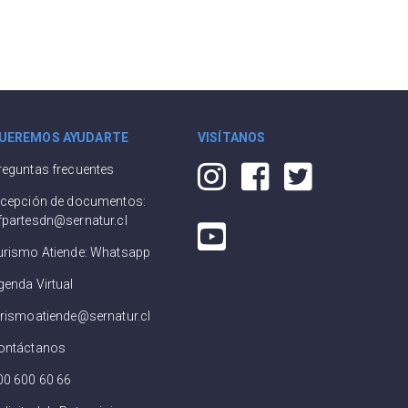
UEREMOS AYUDARTE
VISÍTANOS
reguntas frecuentes
ecepción de documentos:
fpartesdn@sernatur.cl
urismo Atiende: Whatsapp
genda Virtual
urismoatiende@sernatur.cl
ontáctanos
00 600 60 66