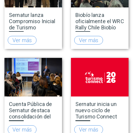
Sernatur lanza
Biobío lanza
Compromiso Inicial
oficialmente el WRC
de Turismo
Rally Chile Biobío
Accesible para
2026 con 141
promover una
empresas
Ver más
Ver más
oferta turística más
adheridas al Sello
inclusiva
Rally
Cuenta Pública de
Sernatur inicia un
Sernatur destaca
nuevo ciclo de
consolidación del
Turismo Connect
turismo en 2025 y
para fortalecer la
presenta hoja de
inteligencia de
Ver más
Ver más