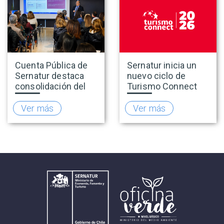
Cuenta Pública de
Sernatur inicia un
Sernatur destaca
nuevo ciclo de
consolidación del
Turismo Connect
turismo en 2025 y
para fortalecer la
presenta hoja de
inteligencia de
Ver más
Ver más
ruta para fortalecer
mercado de la
la competitividad
industria turística
del sector