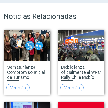
Noticias Relacionadas
Sernatur lanza
Biobío lanza
Compromiso Inicial
oficialmente el WRC
de Turismo
Rally Chile Biobío
Accesible para
2026 con 141
promover una
empresas
Ver más
Ver más
oferta turística más
adheridas al Sello
inclusiva
Rally