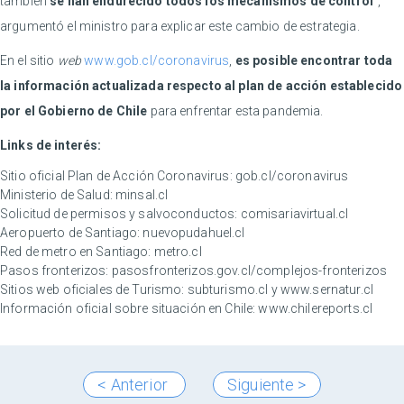
también
se han endurecido todos los mecanismos de control
”,
argumentó el ministro para explicar este cambio de estrategia.
En el sitio
web
www.gob.cl/coronavirus
,
es posible encontrar toda
la información actualizada respecto al plan de acción establecido
por el Gobierno de Chile
para enfrentar esta pandemia.
Links de interés:
Sitio oficial Plan de Acción Coronavirus:
gob.cl/coronavirus
Ministerio de Salud:
minsal.cl
Solicitud de permisos y salvoconductos:
comisariavirtual.cl
Aeropuerto de Santiago:
nuevopudahuel.cl
Red de metro en Santiago:
metro.cl
Pasos fronterizos:
pasosfronterizos.gov.cl/complejos-fronterizos
Sitios web oficiales de Turismo:
subturismo.cl
y
www.sernatur.cl
Información oficial sobre situación en Chile:
www.chilereports.cl
< Anterior
Siguiente >