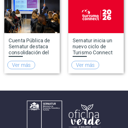
Cuenta Pública de
Sernatur inicia un
Sernatur destaca
nuevo ciclo de
consolidación del
Turismo Connect
turismo en 2025 y
para fortalecer la
presenta hoja de
inteligencia de
Ver más
Ver más
ruta para fortalecer
mercado de la
la competitividad
industria turística
del sector