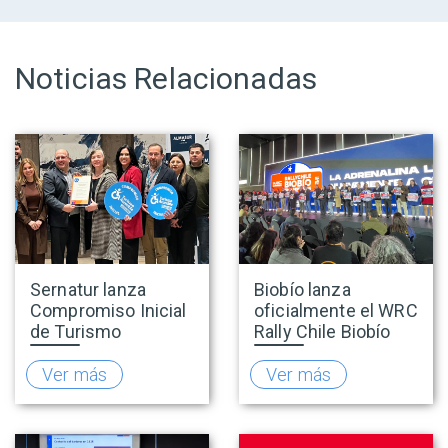
Noticias Relacionadas
Sernatur lanza
Biobío lanza
Compromiso Inicial
oficialmente el WRC
de Turismo
Rally Chile Biobío
Accesible para
2026 con 141
promover una
empresas
Ver más
Ver más
oferta turística más
adheridas al Sello
inclusiva
Rally