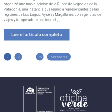
organizó una nueva edición de la Rueda de Negocios de la
Patagonia, una instancia que reunió a representantes de las
regiones de Los Lagos, Aysén y Magallanes con agencias de
viajes y turoperadores de todo el […]
Lee el artículo completo
Navegación
Página
Página
Página
1
2
…
15
Siguientes
de
entradas