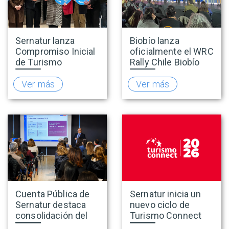
Sernatur lanza
Biobío lanza
Compromiso Inicial
oficialmente el WRC
de Turismo
Rally Chile Biobío
Accesible para
2026 con 141
promover una
empresas
Ver más
Ver más
oferta turística más
adheridas al Sello
inclusiva
Rally
Cuenta Pública de
Sernatur inicia un
Sernatur destaca
nuevo ciclo de
consolidación del
Turismo Connect
turismo en 2025 y
para fortalecer la