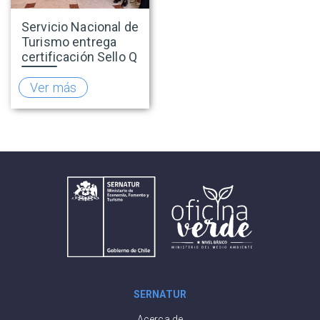
Servicio Nacional de
Turismo entrega
certificación Sello Q
a Antay Casino
Hotel de Copiapó
Ver más
SERNATUR
Acerca de