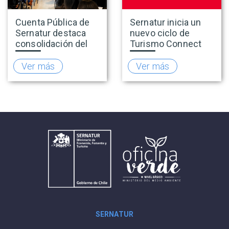
Cuenta Pública de
Sernatur inicia un
Sernatur destaca
nuevo ciclo de
consolidación del
Turismo Connect
turismo en 2025 y
para fortalecer la
presenta hoja de
inteligencia de
Ver más
Ver más
ruta para fortalecer
mercado de la
la competitividad
industria turística
del sector
SERNATUR