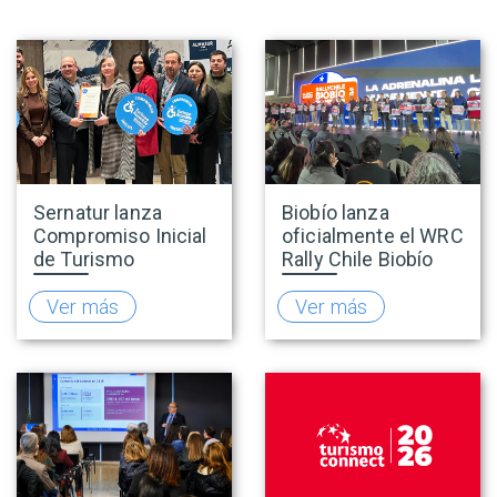
Sernatur lanza
Biobío lanza
Compromiso Inicial
oficialmente el WRC
de Turismo
Rally Chile Biobío
Accesible para
2026 con 141
promover una
empresas
Ver más
Ver más
oferta turística más
adheridas al Sello
inclusiva
Rally