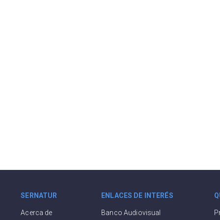
SERNATUR
ENLACES DE INTERÉS
Q
Acerca de
Banco Audiovisual
P