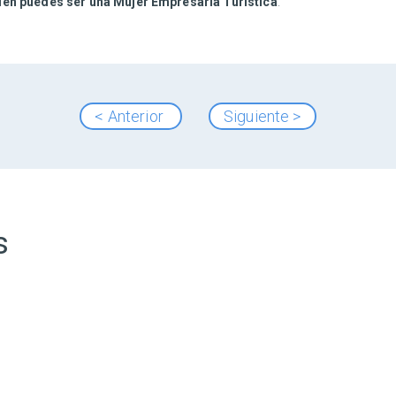
ién puedes ser una Mujer Empresaria Turística
.
< Anterior
Siguiente >
s