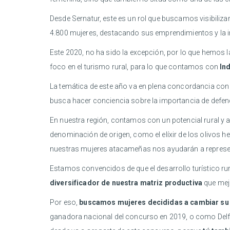
Desde Sernatur, este es un rol que buscamos visibiliza
4.800 mujeres, destacando sus emprendimientos y la im
Este 2020, no ha sido la excepción, por lo que hemos 
foco en el turismo rural, para lo que contamos con
In
La temática de este año va en plena concordancia con 
busca hacer conciencia sobre la importancia de defender
En nuestra región, contamos con un potencial rural y 
denominación de origen, como el elíxir de los olivos 
nuestras mujeres atacameñas nos ayudarán a representa
Estamos convencidos de que el desarrollo turístico ru
diversificador de nuestra matriz productiva
que mejo
Por eso,
buscamos mujeres decididas a cambiar su r
ganadora nacional del concurso en 2019, o como Delf