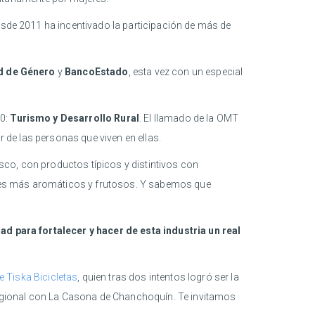
desde 2011 ha incentivado la participación de más de
ad de Género
y
BancoEstado
, esta vez con un especial
20:
Turismo y Desarrollo Rural
. El llamado de la OMT
r de las personas que viven en ellas.
sco, con productos típicos y distintivos con
aretes más aromáticos y frutosos. Y sabemos que
d para fortalecer y hacer de esta industria un real
 Tiska Bicicletas
, quien tras dos intentos logró ser la
egional con La Casona de Chanchoquín. Te invitamos