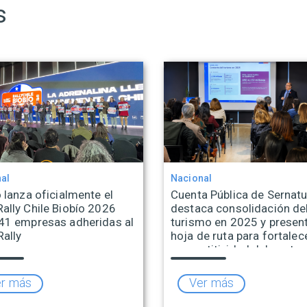
s
al
Nacional
 lanza oficialmente el
Cuenta Pública de Sernatu
ally Chile Biobío 2026
destaca consolidación de
41 empresas adheridas al
turismo en 2025 y presen
Rally
hoja de ruta para fortalece
competitividad del sector
r más
Ver más