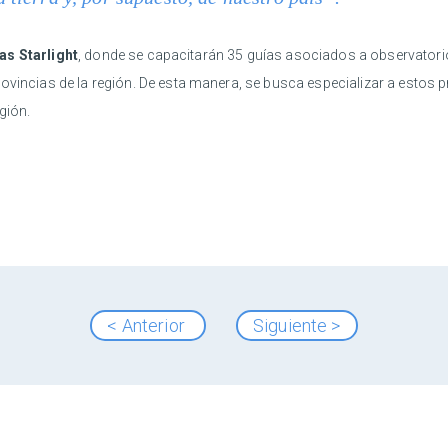
as Starlight
, donde se capacitarán 35 guías asociados a observatorio
rovincias de la región. De esta manera, se busca especializar a estos 
gión.
< Anterior
Siguiente >