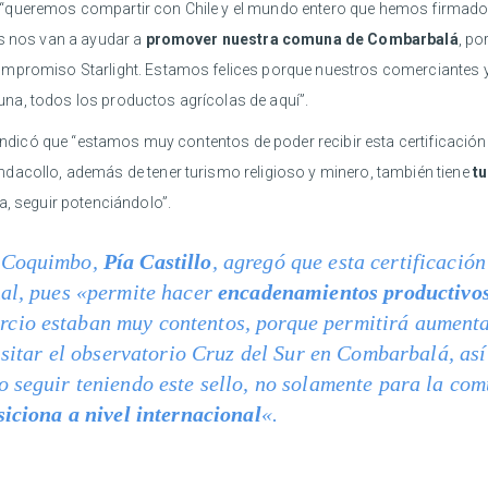
 “queremos compartir con Chile y el mundo entero que hemos firmado e
es nos van a ayudar a
promover nuestra comuna de Combarbalá
, p
compromiso Starlight. Estamos felices porque nuestros comerciantes 
ituna, todos los productos agrícolas de aquí”.
 indicó que “estamos muy contentos de poder recibir esta certificació
dacollo, además de tener turismo religioso y minero, también tiene
tu
a, seguir potenciándolo”.
 Coquimbo,
Pía Castillo
, agregó que esta certificació
nal, pues «permite hacer
encadenamientos productivo
io estaban muy contentos, porque permitirá aumentar
visitar el observatorio Cruz del Sur en Combarbalá, a
 seguir teniendo este sello, no solamente para la co
siciona a nivel internacional
«.