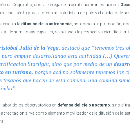
gión de Coquimbo, con la entrega de la certificación internacional
Obse
 hecho inédito para la oferta astroturística del país y el cuidado de sus
 dedica a la
difusión de la astronomía
, así como a la promoción, coo
bitat de numerosas especies, respetando la perspectiva científica, cultu
ristóbal Juliá de la Vega
, destacó que “tenemos tres 
 a puro empuje desarrollando esta actividad (…) Quere
ertificación Starlight, sino que por medio de un
desarr
zo en turismo,
porque acá no solamente tenemos los ci
rtesanos que hacen de esta comuna, una comuna sumam
uimbo”.
a labor de los observatorios en
defensa del cielo nocturno
, sino el t
 acreditación sirva como elemento movilizador de la difusión de la 
al.