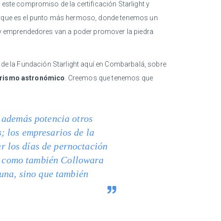
ste compromiso de la certificación Starlight y
orque es el punto más hermoso, donde tenemos un
y emprendedores van a poder promover la piedra
n de la Fundación Starlight aquí en Combarbalá, sobre
rismo astronómico
. Creemos que tenemos que
n además potencia otros
s
; los empresarios de la
 los días de pernoctación
sí como también Collowara
muna, sino que también