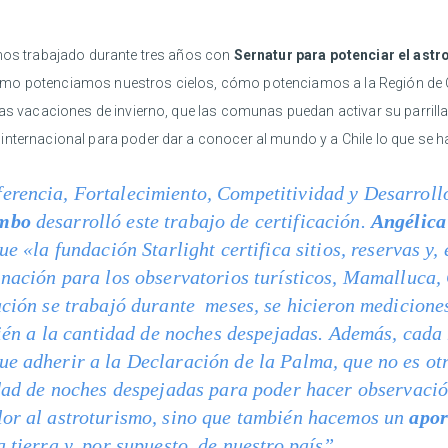
mos trabajado durante tres años con
Sernatur para potenciar el astr
ómo potenciamos nuestros cielos, cómo potenciamos a la Región de 
 las vacaciones de invierno, que las comunas puedan activar su parril
nternacional para poder dar a conocer al mundo y a Chile lo que se ha
erencia, Fortalecimiento, Competitividad y Desarrollo
imbo
desarrolló este trabajo de certificación.
Angélica
ue «la fundación Starlight certifica sitios, reservas y,
inación para los observatorios turísticos, Mamalluca,
ación se trabajó durante meses, se hicieron mediciones
mbién a la cantidad de noches despejadas. Además, cada
ue adherir a la Declaración de la Palma, que no es o
dad de noches despejadas para poder hacer observació
lor al astroturismo, sino que también hacemos un
apor
 tierra y, por supuesto, de nuestro país”.