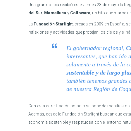
Una gran noticia recibió este viernes 23 de mayo la Re
del Sur
,
Mamalluca
y
Collowara
; un hito que marca un
La
Fundación Starlight
, creada en 2009 en España, se
reflexiones y actividades que protejan los cielos y el há
El gobernador regional,
C
interesantes, que han ido
solamente a través de la c
sustentable y de largo pla
también tenemos grandes a
de nuestra Región de Coq
Con esta acreditación no solo se pone de manifiesto l
Además, desde la Fundación Starlight buscan que esta
economía sostenible y respetuosa con el entorno natur