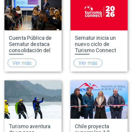
Cuenta Pública de
Sernatur inicia un
Sernatur destaca
nuevo ciclo de
consolidación del
Turismo Connect
turismo en 2025 y
para fortalecer la
presenta hoja de
inteligencia de
Ver más
Ver más
ruta para fortalecer
mercado de la
la competitividad
industria turística
del sector
Turismo aventura
Chile proyecta