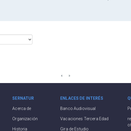
Previous
Next
«
»
SERNATUR
ENLACES DE INTERÉS
Q
Acerca de
Banco Audiovisual
P
Organización
Vacaciones Tercera Edad
r
o
Historia
Gira de Estudio