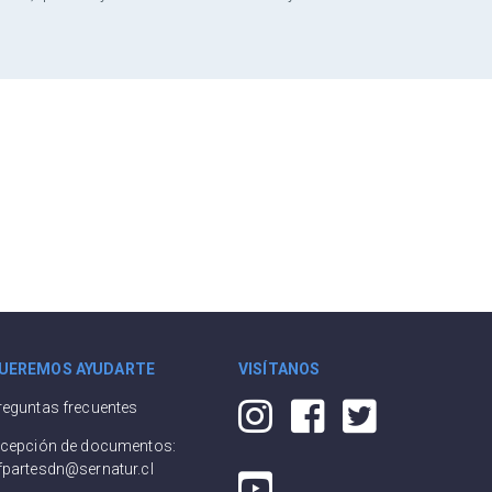
UEREMOS AYUDARTE
VISÍTANOS
reguntas frecuentes
ecepción de documentos:
fpartesdn@sernatur.cl