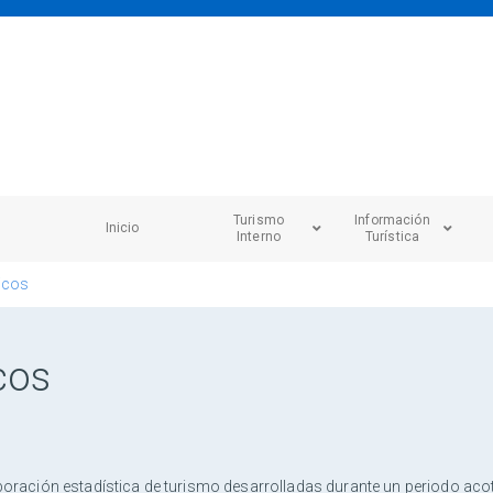
Turismo
Información
Inicio
Interno
Turística
icos
cos
ración estadística de turismo desarrolladas durante un periodo acota