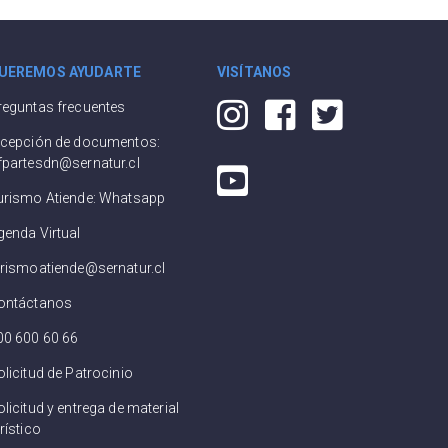
UEREMOS AYUDARTE
VISÍTANOS
reguntas frecuentes
ecepción de documentos:
fpartesdn@sernatur.cl
urismo Atiende: Whatsapp
genda Virtual
urismoatiende@sernatur.cl
ontáctanos
00 600 60 66
olicitud de Patrocinio
licitud y entrega de material
rístico