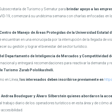
 Subsecretaría de Turismo y Sernatur para
brindar apoyo a las empres
ID-19, comenzará su undécima semana con charlas enfocadas en las e
l Centro de Manejo de Áreas Protegidas de la Universidad Estatal 
e encuentran en una encrucijada por la interrupción de la llegada de vi
er su gestión y lograr el bienestar del sector turístico.
fa del Departamento de Inteligencia de Mercados y Competitividad
ernacional y entregará recomendaciones para reactivar la demanda y re
de Turismo Zurab Pololikashvili.
mo en Línea,
los interesados deben inscribirse previamente en
http
Andrea Boudeguer y Álvaro Silberstein quienes abordaron la acces
ió al trabajo diario de los operadores turísticos en esta área y de cómo
 accesibilidad.