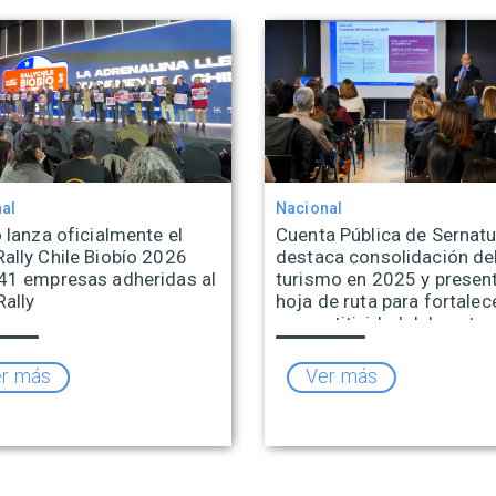
al
Nacional
 lanza oficialmente el
Cuenta Pública de Sernatu
ally Chile Biobío 2026
destaca consolidación de
41 empresas adheridas al
turismo en 2025 y presen
Rally
hoja de ruta para fortalece
competitividad del sector
r más
Ver más