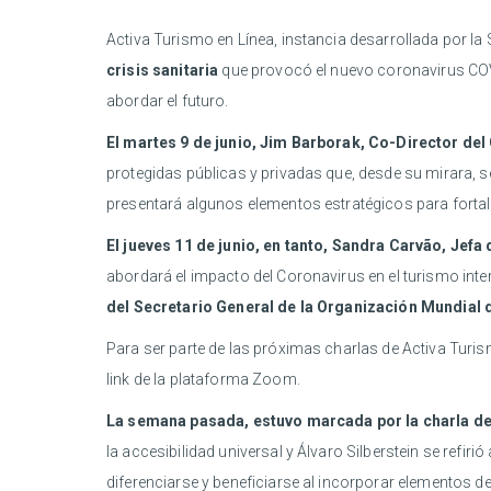
Activa Turismo en Línea, instancia desarrollada por la
crisis sanitaria
que provocó el nuevo coronavirus COV
abordar el futuro.
El martes 9 de junio, Jim Barborak, Co-Director de
protegidas públicas y privadas que, desde su mirara, s
presentará algunos elementos estratégicos para fortalec
El jueves 11 de junio, en tanto, Sandra Carvão, Je
abordará el impacto del Coronavirus en el turismo int
del Secretario General de la Organización Mundial 
Para ser parte de las próximas charlas de Activa Turis
link de la plataforma Zoom.
La semana pasada, estuvo marcada por la charla de 
la accesibilidad universal y Álvaro Silberstein se refir
diferenciarse y beneficiarse al incorporar elementos de