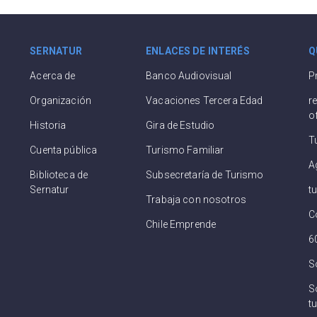
SERNATUR
ENLACES DE INTERÉS
Q
Acerca de
Banco Audiovisual
P
Organización
Vacaciones Tercera Edad
r
o
Historia
Gira de Estudio
T
Cuenta pública
Turismo Familiar
A
Biblioteca de
Subsecretaría de Turismo
Sernatur
t
Trabaja con nosotros
C
Chile Emprende
6
S
So
tu