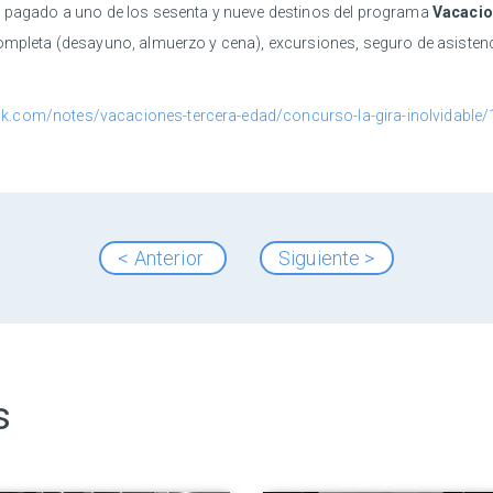
do pagado a uno de los sesenta y nueve destinos del programa
Vacacio
ompleta (desayuno, almuerzo y cena), excursiones, seguro de asistenci
k.com/notes/vacaciones-tercera-edad/concurso-la-gira-inolvidabl
< Anterior
Siguiente >
s