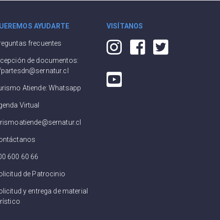
UEREMOS AYUDARTE
VISÍTANOS
reguntas frecuentes
ecepción de documentos:
fpartesdn@sernatur.cl
urismo Atiende: Whatsapp
genda Virtual
urismoatiende@sernatur.cl
ontáctanos
00 600 60 66
olicitud de Patrocinio
licitud y entrega de material
rístico