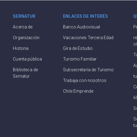
SERNATUR
ENLACES DE INTERÉS
Q
Acerca de
Banco Audiovisual
P
Organización
Vacaciones Tercera Edad
r
o
Historia
Gira de Estudio
T
Cuenta pública
Turismo Familiar
A
Biblioteca de
Subsecretaría de Turismo
Sernatur
t
Trabaja con nosotros
C
Chile Emprende
6
S
So
tu