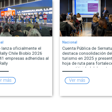
al
Nacional
 lanza oficialmente el
Cuenta Pública de Sernatu
ally Chile Biobío 2026
destaca consolidación de
41 empresas adheridas al
turismo en 2025 y presen
Rally
hoja de ruta para fortalece
competitividad del sector
r más
Ver más