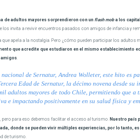
na de adultos mayores sorprendieron con un
flash mob
a los capit
 los invita a revivir encuentros pasados con amigos de infancia y re
 que apela a la nostalgia. Pero ¿cómo pueden participar los adultos
umento que acredite que estudiaron en el mismo establecimiento e
s amigos
.
nacional de Sernatur, Andrea Wolleter, este hito es p
ercera Edad de Sernatur, la décimo novena desde su in
il adultos mayores de todo Chile, permitiendo que a t
va e impactando positivamente en su salud física y e
 pero para eso debemos facilitar el acceso al turismo.
Nuestro país 
zada, donde se pueden vivir múltiples experiencias, por lo tanto,
ad de turismo.