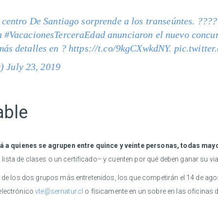
o centro De Santiago sorprende a los transeúntes. ???
a
#VacacionesTerceraEdad
anunciaron el nuevo concur
más detalles en ?
https://t.co/9kgCXwkdNY
.
pic.twitt
r)
July 23, 2019
able
á a quienes se agrupen entre quince y veinte personas, todas may
ista de clases o un certificado– y cuenten por qué deben ganar su via
s de los dos grupos más entretenidos, los que competirán el 14 de agos
electrónico
vte@sernatur.cl
o físicamente en un sobre en las oficinas 