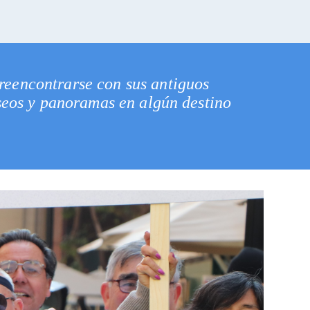
 reencontrarse con sus antiguos
seos y panoramas en algún destino