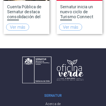
Cuenta Pública de
Sernatur inicia un
Sernatur destaca
nuevo ciclo de
consolidación del
Turismo Connect
turismo en 2025 y
para fortalecer la
presenta hoja de
inteligencia de
Ver más
Ver más
ruta para fortalecer
mercado de la
la competitividad
industria turística
del sector
SERNATUR
Acerca de