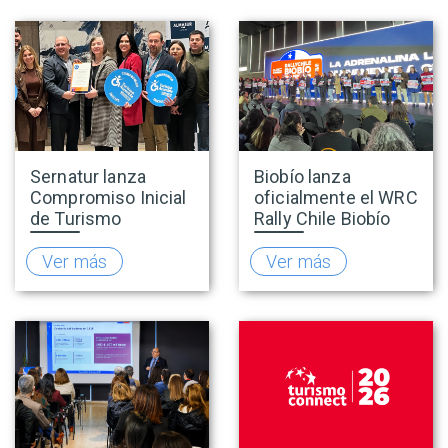
Sernatur lanza
Biobío lanza
Compromiso Inicial
oficialmente el WRC
de Turismo
Rally Chile Biobío
Accesible para
2026 con 141
promover una
empresas
Ver más
Ver más
oferta turística más
adheridas al Sello
inclusiva
Rally