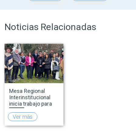
Noticias Relacionadas
Mesa Regional
Interinstitucional
inicia trabajo para
fortalecer el
turismo rural en
Ver más
O’Higgins