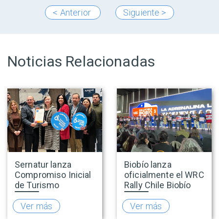
< Anterior
Siguiente >
Noticias Relacionadas
Sernatur lanza
Biobío lanza
Compromiso Inicial
oficialmente el WRC
de Turismo
Rally Chile Biobío
Accesible para
2026 con 141
promover una
empresas
Ver más
Ver más
oferta turística más
adheridas al Sello