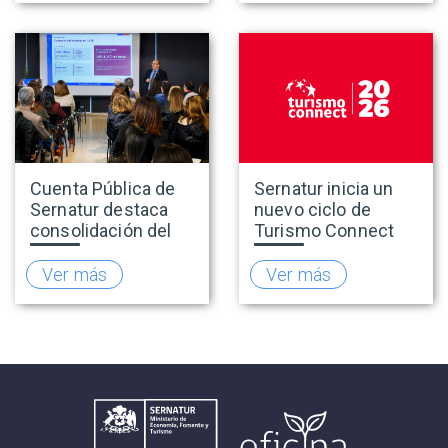
inclusiva
Rally
Cuenta Pública de
Sernatur inicia un
Sernatur destaca
nuevo ciclo de
consolidación del
Turismo Connect
turismo en 2025 y
para fortalecer la
presenta hoja de
inteligencia de
Ver más
Ver más
ruta para fortalecer
mercado de la
la competitividad
industria turística
del sector