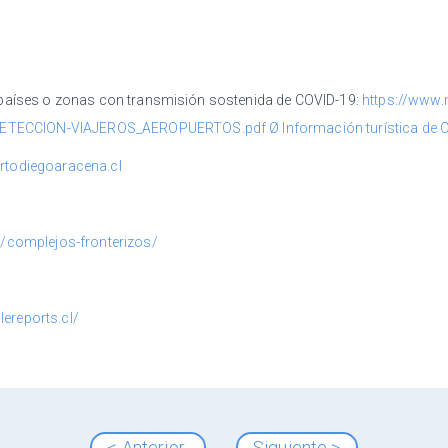
 países o zonas con transmisión sostenida de COVID-19:
https://www.
CCION-VIAJEROS_AEROPUERTOS.pdf Ø Información turística de Chil
todiegoaracena.cl
l/complejos-fronterizos/
ilereports.cl/
< Anterior
Siguiente >