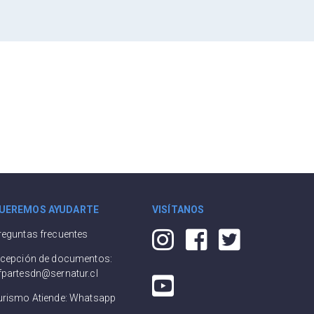
UEREMOS AYUDARTE
VISÍTANOS
reguntas frecuentes
ecepción de documentos:
fpartesdn@sernatur.cl
urismo Atiende: Whatsapp