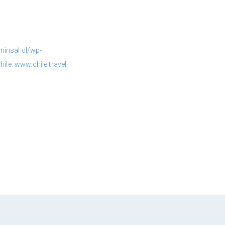
minsal.cl/wp-
e: www.chile.travel