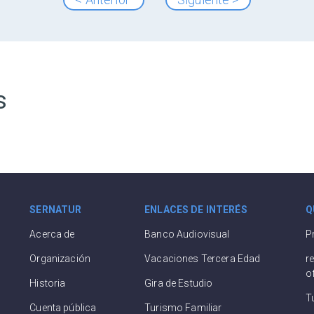
s
SERNATUR
ENLACES DE INTERÉS
Q
Acerca de
Banco Audiovisual
P
Organización
Vacaciones Tercera Edad
r
o
Historia
Gira de Estudio
T
Cuenta pública
Turismo Familiar