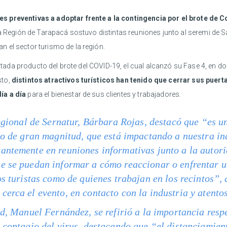
es preventivas a adoptar frente a la contingencia por el brote de
la Región de Tarapacá sostuvo distintas reuniones junto al seremi de Sa
 el sector turismo de la región.
ectada producto del brote del COVID-19, el cual alcanzó su Fase 4, en d
sto,
distintos atractivos turísticos han tenido que cerrar sus puert
ía a día
para el bienestar de sus clientes y trabajadores.
regional de Sernatur, Bárbara Rojas, destacó que “es 
so de gran magnitud, que está impactando a nuestra ind
ntemente en reuniones informativas junto a la autori
e se puedan informar a cómo reaccionar o enfrentar u
os turistas como de quienes trabajan en los recintos”
erca el evento, en contacto con la industria y atentos
ud, Manuel Fernández, se refirió a la importancia resp
 contagio del virus, destacando que “el distanciamient