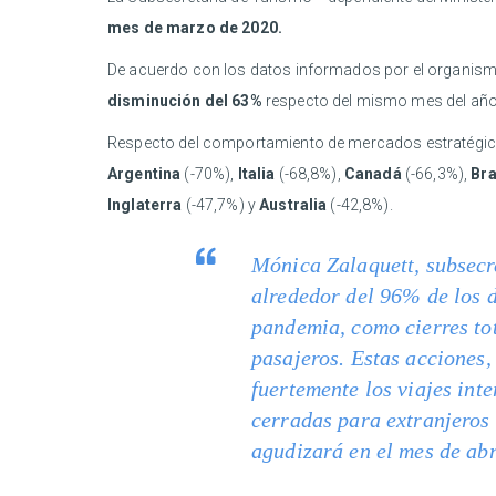
mes de marzo de 2020.
De acuerdo con los datos informados por el organis
disminución del 63%
respecto del mismo mes del año a
Respecto del comportamiento de mercados estratégicos
Argentina
(-70%),
Italia
(-68,8%),
Canadá
(-66,3%),
Bra
Inglaterra
(-47,7%) y
Australia
(-42,8%).
Mónica Zalaquett, subsecr
alrededor del 96% de los d
pandemia, como cierres tot
pasajeros. Estas acciones,
fuertemente los viajes int
cerradas para extranjeros 
agudizará en el mes de abr