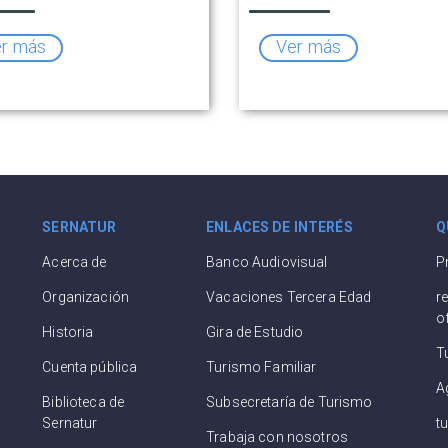
r más
Ver más
SERNATUR
ENLACES DE INTERÉS
Q
Acerca de
Banco Audiovisual
P
Organización
Vacaciones Tercera Edad
r
o
Historia
Gira de Estudio
T
Cuenta pública
Turismo Familiar
A
Biblioteca de
Subsecretaría de Turismo
Sernatur
t
Trabaja con nosotros