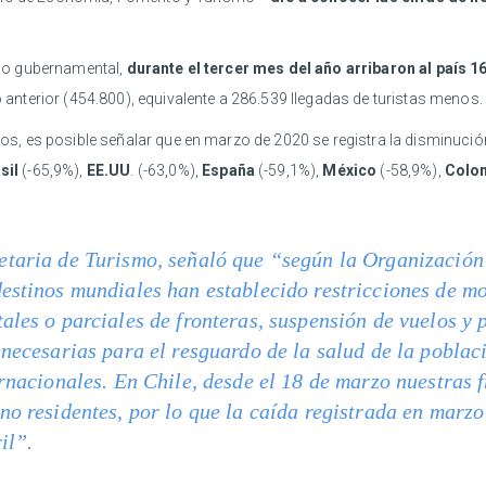
mo gubernamental,
durante el tercer mes del año arribaron al país 1
nterior (454.800), equivalente a 286.539 llegadas de turistas menos.
, es posible señalar que en marzo de 2020 se registra la disminución
sil
(-65,9%),
EE.UU
. (-63,0%),
España
(-59,1%),
México
(-58,9%),
Colo
etaria de Turismo, señaló que “según la Organización
estinos mundiales han establecido restricciones de mo
ales o parciales de fronteras, suspensión de vuelos y p
 necesarias para el resguardo de la salud de la pobla
ernacionales. En Chile, desde el 18 de marzo nuestras
no residentes, por lo que la caída registrada en marzo 
il”.