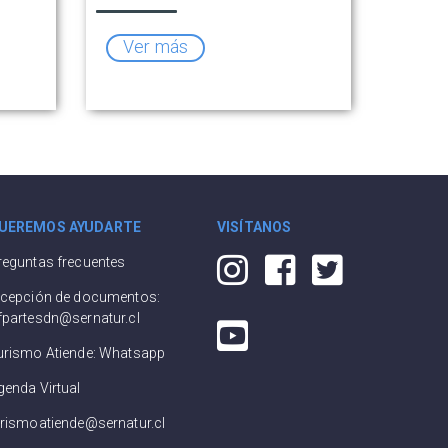
Ver más
UEREMOS AYUDARTE
VISÍTANOS
reguntas frecuentes
ecepción de documentos:
fpartesdn@sernatur.cl
urismo Atiende: Whatsapp
genda Virtual
urismoatiende@sernatur.cl