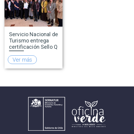
Servicio Nacional de
Turismo entrega
certificación Sello Q
a Antay Casino
Hotel de Copiapó
Ver más