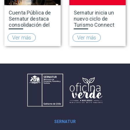
Cuenta Pública de
Sernatur inicia un
Sernatur destaca
nuevo ciclo de
consolidación del
Turismo Connect
turismo en 2025 y
para fortalecer la
presenta hoja de
inteligencia de
Ver más
Ver más
ruta para fortalecer
mercado de la
la competitividad
industria turística
del sector
SERNATUR