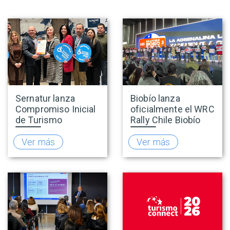
Sernatur lanza
Biobío lanza
Compromiso Inicial
oficialmente el WRC
de Turismo
Rally Chile Biobío
Accesible para
2026 con 141
promover una
empresas
Ver más
Ver más
oferta turística más
adheridas al Sello
inclusiva
Rally