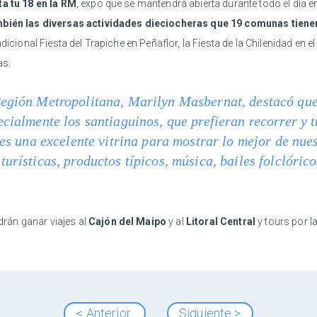
ta tu 18 en la RM
, expo que se mantendrá abierta durante todo el día e
también las diversas actividades dieciocheras que 19 comunas tie
 tradicional Fiesta del Trapiche en Peñaflor, la Fiesta de la Chilenidad e
as.
Región Metropolitana, Marilyn Masbernat, destacó qu
ecialmente los santiaguinos, que prefieran recorrer y t
a es una excelente vitrina para mostrar lo mejor de nu
urísticas, productos típicos, música, bailes folclórico
rán ganar viajes al
Cajón del Maipo
y al
Litoral Central
y tours por l
< Anterior
Siguiente >