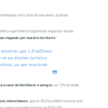
n contemplan cinco días de descanso, podrían
hilenos que tienen programado viajes por el país
ás viajando por nuestro territorio
”.
, mientras que 1,8 millones
 en un destino turístico
stinos, ya que reactivan
ja a casa de familiares o amigos
, un 12% arrienda
buses interurbanos
; que un 55,6% prefiere recorrer solo
uyo gasto promedio total es de $202.250