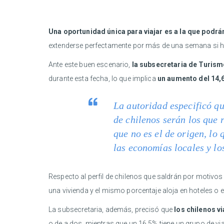
Una oportunidad única para viajar es a la que podrán
extenderse perfectamente por más de una semana si h
Ante este buen escenario,
la subsecretaria de Turis
durante esta fecha, lo que implica
un aumento del 14,6
La autoridad especificó qu
de chilenos serán los que r
que no es el de origen, lo
las economías locales y lo
Respecto al perfil de chilenos que saldrán por motivos 
una vivienda y el mismo porcentaje aloja en hoteles o 
La subsecretaria, además, precisó que
los chilenos vi
o de a dos, mientras que un 16,5% tiene un grupo de v