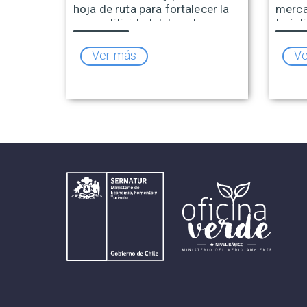
hoja de ruta para fortalecer la
merca
competitividad del sector
turíst
Ver más
Ve