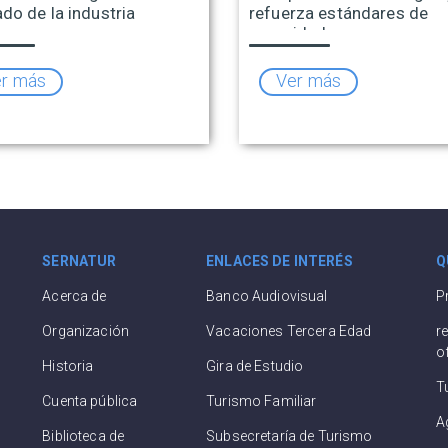
do de la industria
refuerza estándares de
ica
seguridad
r más
Ver más
SERNATUR
ENLACES DE INTERÉS
Q
Acerca de
Banco Audiovisual
P
Organización
Vacaciones Tercera Edad
r
o
Historia
Gira de Estudio
T
Cuenta pública
Turismo Familiar
A
Biblioteca de
Subsecretaría de Turismo