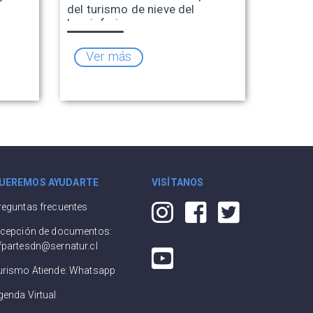
del turismo de nieve del
hemisferio sur
Ver más
UEREMOS AYUDARTE
VISÍTANOS
reguntas frecuentes
ecepción de documentos:
fpartesdn@sernatur.cl
urismo Atiende: Whatsapp
genda Virtual