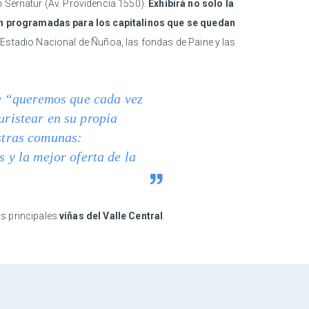
n Sernatur (Av. Providencia 1550).
Exhibirá no solo la
nen programadas para los capitalinos que se quedan
n el Estadio Nacional de Ñuñoa, las fondas de Paine y las
e “queremos que cada vez
uristear en su propia
estras comunas:
s y la mejor oferta de la
as principales
viñas del Valle Central
.