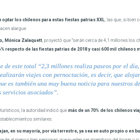
 optar los chilenos para estas fiestas patrias XXL
, las que, si bie
acen alargue.
mo, Mónica Zalaquett
, proyectó que “serán cerca de 4,1 millones los c
% respecto de las fiestas patrias de 2018 y casi 600 mil chilenos m
e de este total “2,3 millones realiza paseos por el día
ealizarán viajes con pernoctación, es decir, que alojan
 que es también una muy buena noticia para nuestros de
s servicios asociados”.
turísticos, la autoridad indicó que
más de un 70% de los chilenos via
establecimientos similares.
ajan, en su mayoría, por vía terrestre, ya sea en auto propio o en 
iaje de al menos tres personas que pueden ser miembros del hogar y c