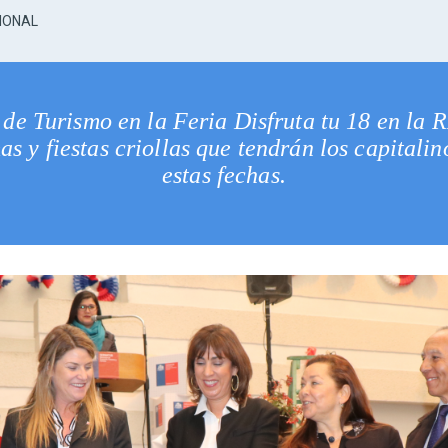
IONAL
 de Turismo en la Feria Disfruta tu 18 en la 
 y fiestas criollas que tendrán los capitali
estas fechas.