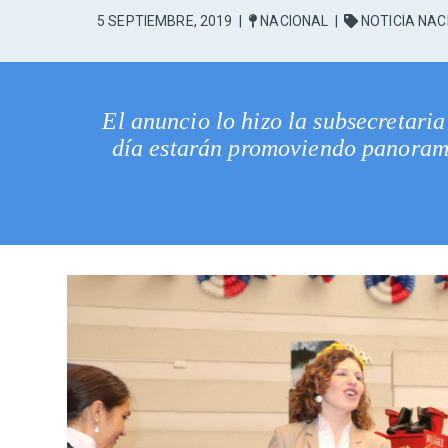
5 SEPTIEMBRE, 2019
|
NACIONAL
|
NOTICIA NAC
El anuncio lo hizo la subsecretaria
día estarán promoviendo panoramas