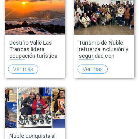
Destino Valle Las
Turismo de Ñuble
Trancas lidera
refuerza inclusión y
ocupación turística
seguridad con
nacional durante
capacitaciones en
vacaciones de
accesibilidad y
Ver más
Ver más
invierno y proyecta
prevención de la
una positiva
explotación sexual
temporada
infantil en viajes y
turismo
Ñuble conquista al