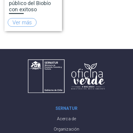
público del Biobío
con exitoso
lanzamiento de la
temporada de
Ver más
invierno 2026
SERNATUR
Acerca de
Organización